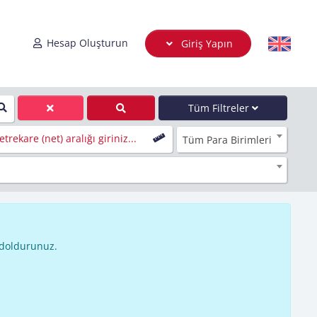
Hesap Oluşturun
Giriş Yapın
Tüm Filtreler
trekare (net) aralığı giriniz...
Tüm Para Birimleri
 doldurunuz.