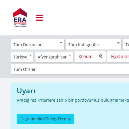
Tüm Durumlar
Tüm Kategoriler
T
Konum
Fiyat aral
Türkiye
Afyonkarahisar
Tüm Ofisler
Uyarı
Aradığınız kriterlere sahip bir portföyümüz bulunmamakta
Gayrimenkul Talep Formu