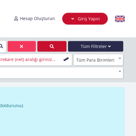
Hesap Oluşturun
Giriş Yapın
Tüm Filtreler
rekare (net) aralığı giriniz...
Tüm Para Birimleri
 doldurunuz.