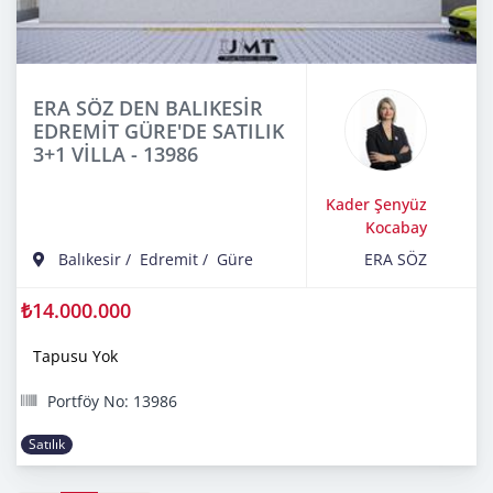
ERA SÖZ DEN BALIKESİR
EDREMİT GÜRE'DE SATILIK
3+1 VİLLA - 13986
Kader Şenyüz
Kocabay
Balıkesir
/
Edremit
/
Güre
ERA SÖZ
₺14.000.000
Tapusu Yok
Portföy No: 13986
Satılık