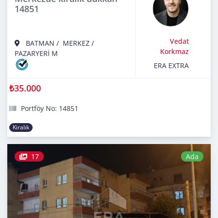
14851
Vedat
BATMAN
/
MERKEZ
/
Korkmaz
PAZARYERİ M
ERA EXTRA
₺35.000
Portföy No: 14851
Kiralık
17
Ada