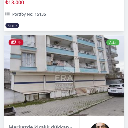
₺13.000
Portföy No: 15135
Kiralık
9
Ada
Merkezde kiralık dükkan -