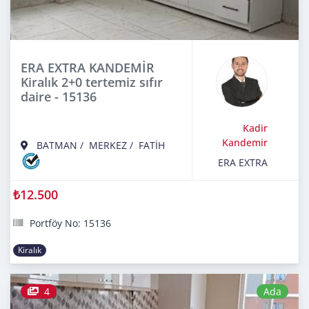
ERA EXTRA KANDEMİR
Kiralık 2+0 tertemiz sıfır
daire - 15136
Kadir
Kandemir
BATMAN
/
MERKEZ
/
FATİH
ERA EXTRA
₺12.500
Portföy No: 15136
Kiralık
4
Ada