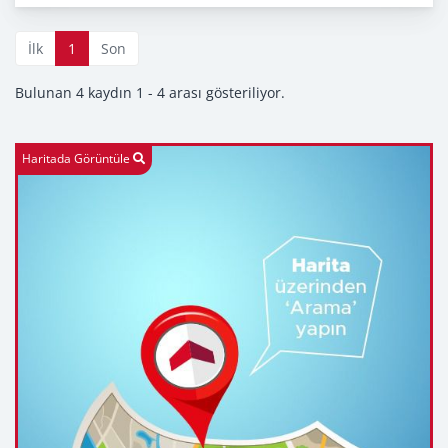
İlk
1
Son
Bulunan 4 kaydın 1 - 4 arası gösteriliyor.
Haritada Görüntüle