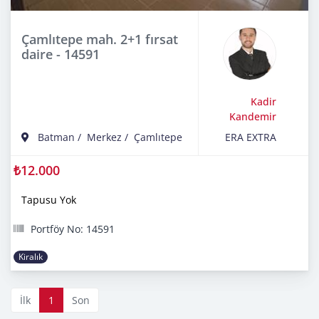
Çamlıtepe mah. 2+1 fırsat
daire - 14591
Kadir
Kandemir
Batman
/
Merkez
/
Çamlıtepe
ERA EXTRA
₺12.000
Tapusu Yok
Portföy No: 14591
Kiralık
İlk
1
Son