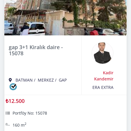
gap 3+1 Kiralık daire -
15078
Kadir
Kandemir
BATMAN
/
MERKEZ
/
GAP
ERA EXTRA
₺12.500
Portföy No: 15078
2
160 m