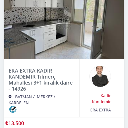
ERA EXTRA KADİR
KANDEMİR Tılmerç
Mahallesi 3+1 kiralık daire
- 14926
Kadir
BATMAN
/
MERKEZ
/
Kandemir
KARDELEN
ERA EXTRA
₺13.500