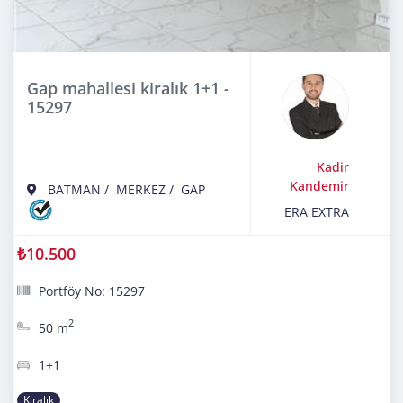
Gap mahallesi kiralık 1+1 -
15297
Kadir
Kandemir
BATMAN
/
MERKEZ
/
GAP
ERA EXTRA
₺10.500
Portföy No: 15297
2
50 m
1+1
Kiralık