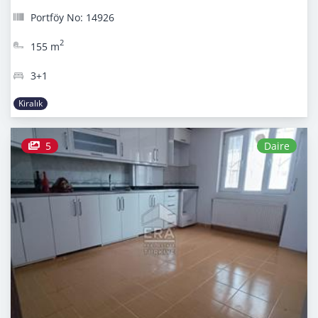
Portföy No: 14926
2
155 m
3+1
Kiralık
5
Daire