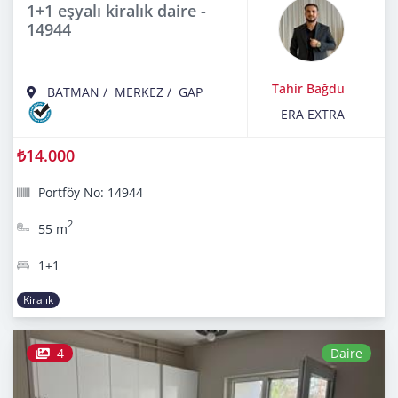
1+1 eşyalı kiralık daire -
14944
Tahir Bağdu
BATMAN
/
MERKEZ
/
GAP
ERA EXTRA
₺14.000
Portföy No: 14944
2
55 m
1+1
Kiralık
4
Daire