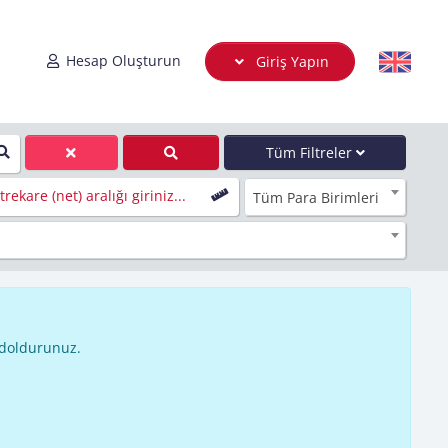
Hesap Oluşturun
Giriş Yapın
Tüm Filtreler
rekare (net) aralığı giriniz...
Tüm Para Birimleri
 doldurunuz.