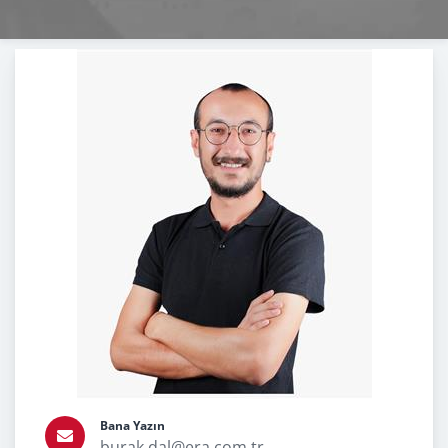
Bana Yazın
burak.dal@era.com.tr