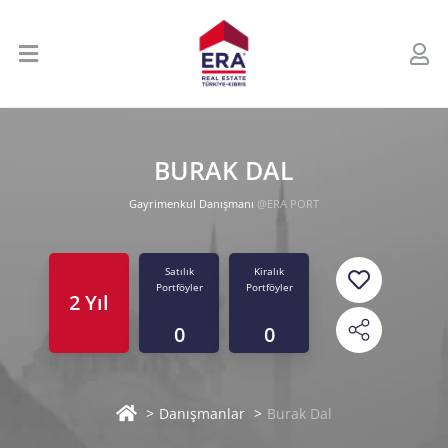
BURAK DAL
Gayrimenkul Danışmanı
@ERA PORT
Satılık
Kiralık
Portföyler
Portföyler
2 Yıl
0
0
Danışmanlar
Burak Dal