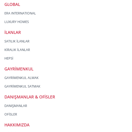
Era Gayrimenkul Franchising Pazarlama ve
GLOBAL
Danışmanlık Hizmetleri A.Ş.; kişisel verilerin hangi
amaçla işleneceğini belirlemekle ve bu amaçları
ERA INTERNATIONAL
kişisel veriler işlenmeden önce veri sahiplerinin
LUXURY HOMES
bilgisine sunmakla yükümlüdür. Kişisel veriler
belirtilen meşru ve hukuka uygun amaçlar dışında
İLANLAR
işlenmeyecektir..
SATILIK İLANLAR
4. İşlendikleri Amaçla Bağlantılı, Sınırlı ve Ölçülü
KİRALIK İLANLAR
Olma
HEPSİ
Era Gayrimenkul Franchising Pazarlama ve
GAYRİMENKUL
Danışmanlık Hizmetleri A.Ş.; kişisel verileri
belirlenen amaçların gerçekleştirilmesine elverişli
GAYRİMENKUL ALMAK
bir biçimde işleyecek ve amacın gerçekleştirilmesi
GAYRİMENKUL SATMAK
ile ilgili olmayan veya ihtiyaç duyulmayan kişisel
verilerin işlenmesinden kaçınacaktır.
DANIŞMANLAR & OFİSLER
DANIŞMANLAR
5. İlgili Mevzuatta Öngörülen veya İşlendikleri
Amaç İçin Gerekli Olan Süre Kadar Muhafaza Etme
OFİSLER
Era Gayrimenkul Franchising Pazarlama ve
HAKKIMIZDA
Danışmanlık Hizmetleri A.Ş. Türk Ceza Kanunu’nun