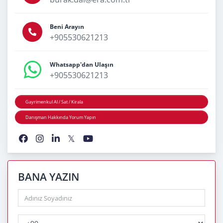
Beni Arayın
+905530621213
Whatsapp'dan Ulaşın
+905530621213
Gayrimenkul Al / Sat / Kirala
Danışman Hakkında Yorum Yapın
BANA YAZIN
PhoneNumberCountryPhoneCode