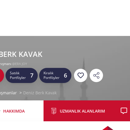
 BERK KAVAK
nışmanı
@ERA JOY
Satılık
Kiralık
7
6
Portföyler
Portföyler
ışmanlar
Deniz Berk Kavak
HAKKIMDA
UZMANLIK ALANLARIM