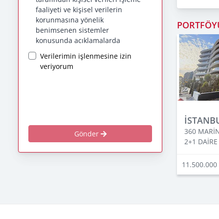
faaliyeti ve kişisel verilerin
korunmasına yönelik
PORTFÖ
benimsenen sistemler
konusunda açıklamalarda
bulunmak, bu kapsamda iş
Verilerimin işlenmesine izin
ortaklarımız, mevcut ve aday
veriyorum
çalışanlarımız, mevcut ve
potansiyel müşterilerimiz, şirket
hissedarlarımız, ziyaretçilerimiz
ve üçüncü kişiler başta olmak
üzer kişisel verileri şirketimiz
İSTANBU
tarafından işlenen kişilerin
360 MARİ
bilgilendirilerek şeffaflığın
Gönder
2+1 DAİRE
sağlanması amaçlanmaktadır.
KİŞİSEL VERİLERİN
11.500.000
İŞLENMESİ
İLKELERİ
KVKK’ya uyumluluğun
sağlanması için Era Gayrimenkul