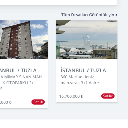
Tüm Fırsatları Görüntüleyin
ANBUL / TUZLA
İSTANBUL / TUZLA
LA MİMAR SİNAN MAH
360 Marine deniz
LIK OTOPARKLI 2+1
manzaralı 3+1 daire
RE
16.700.000 ₺
Satılık
.000 ₺
Satılık