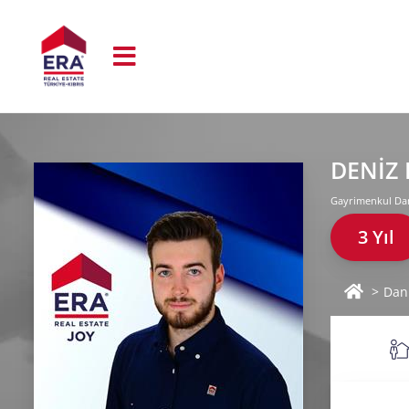
DENİZ
Gayrimenkul Da
3 Yıl
Dan