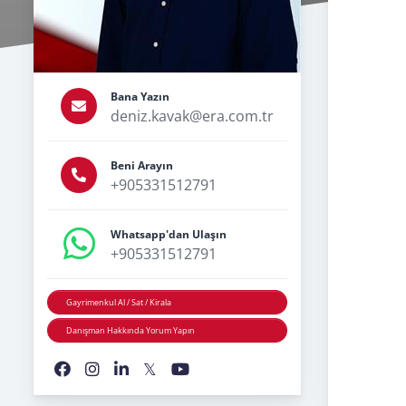
Bana Yazın
deniz.kavak@era.com.tr
Beni Arayın
+905331512791
Whatsapp'dan Ulaşın
+905331512791
Gayrimenkul Al / Sat / Kirala
Danışman Hakkında Yorum Yapın