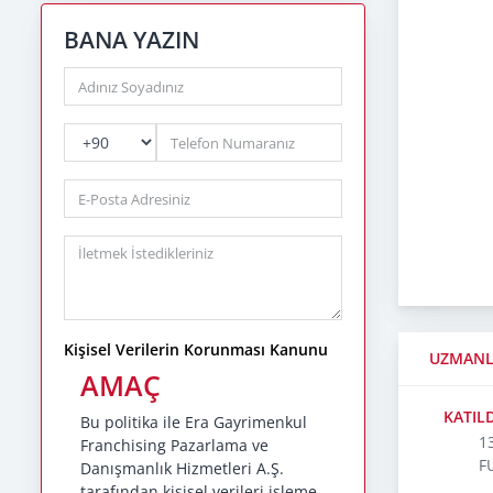
BANA YAZIN
PhoneNumberCountryPhoneCode
PhoneNumber
Kişisel Verilerin Korunması Kanunu
UZMANL
AMAÇ
KATIL
Bu politika ile Era Gayrimenkul
1
Franchising Pazarlama ve
F
Danışmanlık Hizmetleri A.Ş.
tarafından kişisel verileri işleme