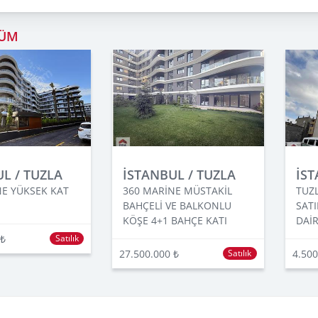
YÜM
L / TUZLA
İSTANBUL / TUZLA
İST
NE YÜKSEK KAT
360 MARİNE MÜSTAKİL
TUZ
BAHÇELİ VE BALKONLU
SATI
KÖŞE 4+1 BAHÇE KATI
DAİ
 ₺
Satılık
27.500.000 ₺
4.500
Satılık