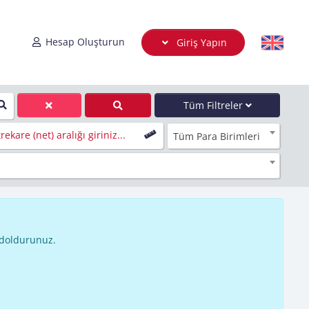
Hesap Oluşturun
Giriş Yapın
Tüm Filtreler
ekare (net) aralığı giriniz...
Tüm Para Birimleri
 doldurunuz.