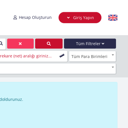
Hesap Oluşturun
Giriş Yapın
Tüm Filtreler
ekare (net) aralığı giriniz...
Tüm Para Birimleri
 doldurunuz.