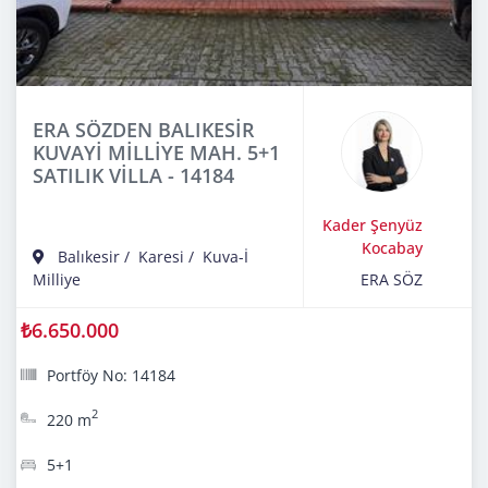
ERA SÖZDEN BALIKESİR
KUVAYİ MİLLİYE MAH. 5+1
SATILIK VİLLA - 14184
Kader Şenyüz
Kocabay
Balıkesir
/
Karesi
/
Kuva-İ
Milliye
ERA SÖZ
₺6.650.000
Portföy No: 14184
2
220 m
5+1