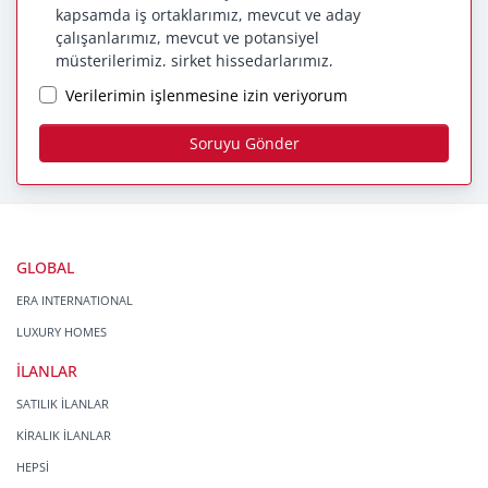
kapsamda iş ortaklarımız, mevcut ve aday
çalışanlarımız, mevcut ve potansiyel
müşterilerimiz, şirket hissedarlarımız,
ziyaretçilerimiz ve üçüncü kişiler başta olmak üzer
Verilerimin işlenmesine izin veriyorum
kişisel verileri şirketimiz tarafından işlenen kişilerin
bilgilendirilerek şeffaflığın sağlanması
Soruyu Gönder
amaçlanmaktadır.
KİŞİSEL VERİLERİN
İŞLENMESİ İLKELERİ
KVKK’ya uyumluluğun sağlanması için Era
GLOBAL
Gayrimenkul Franchising Pazarlama ve
ERA INTERNATIONAL
Danışmanlık Hizmetleri A.Ş. tarafından kişisel
veriler mevzuatta öngörülen genel ilke ve
LUXURY HOMES
hükümlere uygun olarak işlenecektir. Bu
İLANLAR
kapsamda, Era Gayrimenkul Franchising Pazarlama
ve Danışmanlık Hizmetleri A.Ş.; KVKK ile ilgili
SATILIK İLANLAR
uluslararası ve ulusal mevzuata uygun olarak
KİRALIK İLANLAR
kişisel verilerin işlenmesinde aşağıda sıralanan
HEPSİ
ilkelere uygun hareket etmektedir.