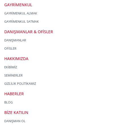
GAYRİMENKUL
1. Hukuka ve Dürüstlük Kuralına Uygun Kişisel
Veri İşleme Faaliyetlerinde Bulunma
GAYRİMENKUL ALMAK
GAYRİMENKUL SATMAK
Era Gayrimenkul Franchising Pazarlama ve
Danışmanlık Hizmetleri A.Ş.; kişisel verilerin
DANIŞMANLAR & OFİSLER
işlenmesi faaliyetleri kapsamında hukuka ve
dürüstlük kurallarına uygun hareket etmekle
DANIŞMANLAR
yükümlüdür. Bu kapsamda, orantılılık gereklilikleri
OFİSLER
dikkate alınacakve kişisel verileri işleme amacı
dışında kullanmayacaktır.
HAKKIMIZDA
EKİBİMİZ
2. Kişisel Verilerin Doğru ve Gerektiğinde Güncel
Olmasını Sağlama
SEMİNERLER
GİZLİLİK POLİTİKAMIZ
Era Gayrimenkul Franchising Pazarlama ve
Danışmanlık Hizmetleri A.Ş.; kişisel veri
HABERLER
sahiplerinin temel haklarını ve kendi meşru
BLOG
menfaatlerini dikkate alarak işlediği kişisel verilerin
doğru ve güncel olmasını sağlamakla ve bu
BİZE KATILIN
doğrultuda gerekli tedbirleri almak için gerekli
sistemleri kurmakla yükümlüdür.
DANIŞMAN OL