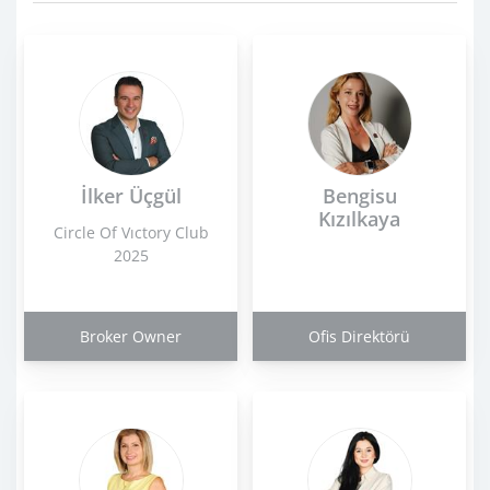
İlker Üçgül
Bengisu
Kızılkaya
Circle Of Vıctory Club
2025
Broker Owner
Ofis Direktörü