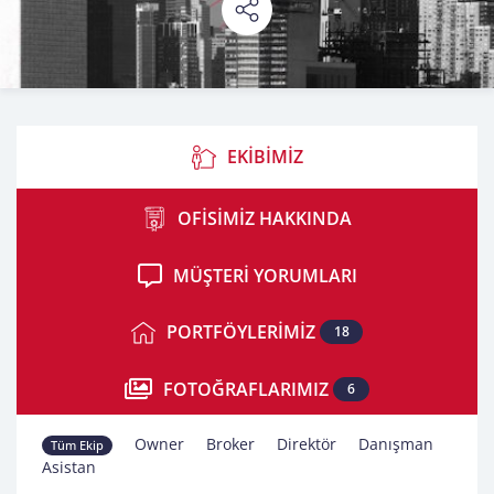
EKİBİMİZ
Ekibimiz
OFİSİMİZ HAKKINDA
Ofisimiz Hakkında
MÜŞTERİ YORUMLARI
Müşteri Yorumları
PORTFÖYLERİMİZ
18
Portföylerimiz
FOTOĞRAFLARIMIZ
6
Fotoğraflarımız
Owner
Broker
Direktör
Danışman
Tüm Ekip
Asistan