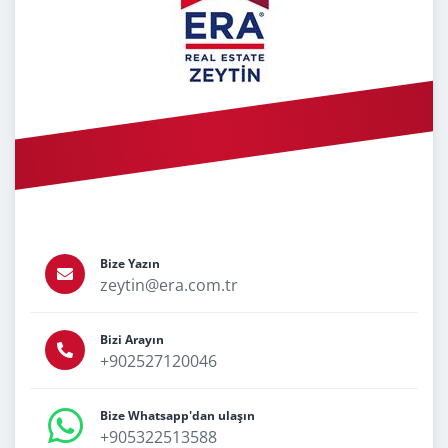
Bize Yazın
zeytin@era.com.tr
Bizi Arayın
+902527120046
Bize Whatsapp'dan ulaşın
+905322513588