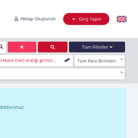
Hesap Oluşturun
Giriş Yapın
Tüm Filtreler
rekare (net) aralığı giriniz...
Tüm Para Birimleri
 doldurunuz.