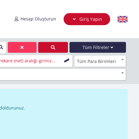
Hesap Oluşturun
Giriş Yapın
Tüm Filtreler
ekare (net) aralığı giriniz...
Tüm Para Birimleri
 doldurunuz.