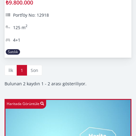
₺9.800.000
Portföy No: 12918
2
125 m
4+1
Satılık
İlk
1
Son
Bulunan 2 kaydın 1 - 2 arası gösteriliyor.
Haritada Görüntüle