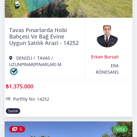
Tavas Pınarlarda Hobi
Bahçesi Ve Bağ Evine
Uygun Satılık Arazi - 14252
Erkan Bursalı
DENİZLİ
/
TAVAS
/
UZUNPINAR(PINARLAR) M
ERA
RÖNESANS
₺1.375.000
Portföy No: 14252
Satılık
5
Villa