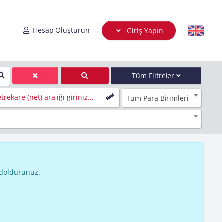
Hesap Oluşturun
Giriş Yapın
Tüm Filtreler
trekare (net) aralığı giriniz...
Tüm Para Birimleri
 doldurunuz.