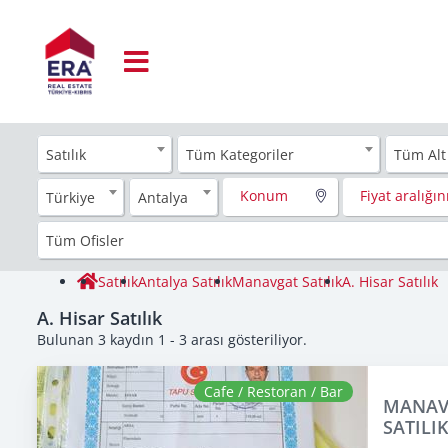
Satılık
Tüm Kategoriler
Tüm Alt
Konum
Fiyat aralığını
Türkiye
Antalya
Tüm Ofisler
Satılık
Antalya Satılık
Manavgat Satılık
A. Hisar Satılık
A. Hisar Satılık
Bulunan 3 kaydın 1 - 3 arası gösteriliyor.
Cafe / Restoran / Bar
MANAV
SATILI