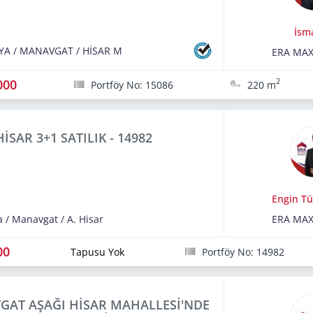
İsm
YA
/
MANAVGAT
/
HİSAR M
ERA MA
000
2
Portföy No: 15086
220 m
İSAR 3+1 SATILIK - 14982
Engin Tü
a
/
Manavgat
/
A. Hisar
ERA MA
00
Tapusu Yok
Portföy No: 14982
AT AŞAĞI HİSAR MAHALLESİ'NDE