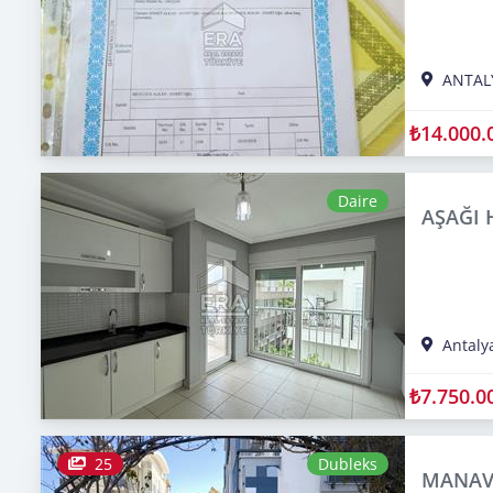
ANTAL
₺14.000.
Daire
AŞAĞI H
Antaly
₺7.750.0
25
Dubleks
MANAVG