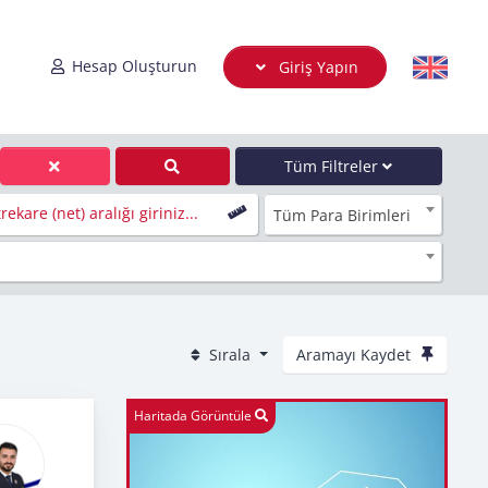
Hesap Oluşturun
Giriş Yapın
Tüm Filtreler
ekare (net) aralığı giriniz...
Tüm Para Birimleri
Sırala
Aramayı Kaydet
Haritada Görüntüle