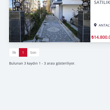
SATILI
ANTAL
₺14.800.
İlk
1
Son
Bulunan 3 kaydın 1 - 3 arası gösteriliyor.