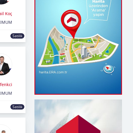
ail Koç
XIMUM
Satılık
fenkci
XIMUM
Satılık