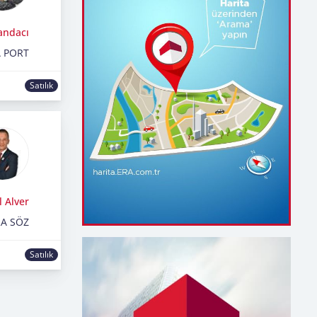
andacı
 PORT
Satılık
 Alver
RA SÖZ
Satılık