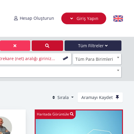
Hesap Oluşturun
Giriş Yapın
Tüm Filtreler
rekare (net) aralığı giriniz...
Tüm Para Birimleri
Sırala
Aramayı Kaydet
Haritada Görüntüle