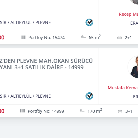
Recep M
SİR
/
ALTIEYLÜL
/
PLEVNE
ERA
00
2
Portföy No: 15474
65 m
2+1
Z'DEN PLEVNE MAH.OKAN SÜRÜCÜ
YANI 3+1 SATILIK DAİRE - 14999
Mustafa Kemal
SİR
/
ALTIEYLÜL
/
PLEVNE
E
00
2
Portföy No: 14999
170 m
3+1