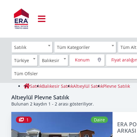
Satılık
Tüm Kategoriler
Tüm Alt
Konum
Fiyat aralığın
Türkiye
Balıkesir
Tüm Ofisler
Satılık
Balıkesir Satılık
Altıeylül Satılık
Plevne Satılık
Altıeylül Plevne Satılık
Bulunan 2 kaydın 1 - 2 arası gösteriliyor.
1
Daire
ERA PO
ARKASI