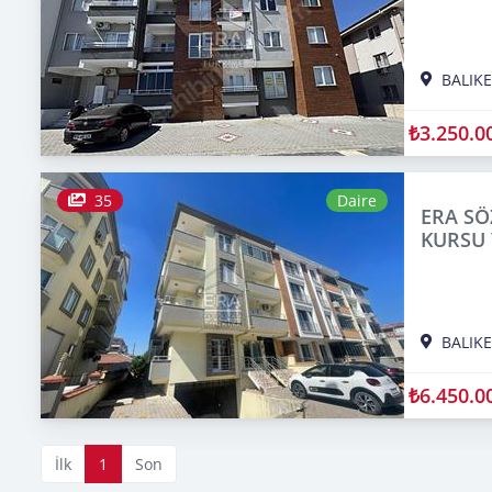
BALIKE
₺3.250.0
35
Daire
ERA SÖ
KURSU 
BALIKE
₺6.450.0
İlk
1
Son