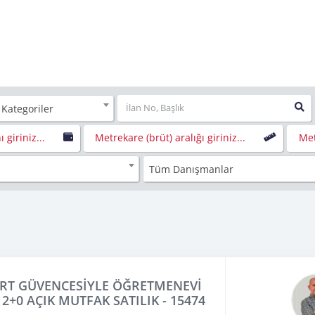
 Kategoriler
ı giriniz...
Metrekare (brüt) aralığı giriniz...
Met
Tüm Danışmanlar
RT GÜVENCESİYLE ÖĞRETMENEVİ
 2+0 AÇIK MUTFAK SATILIK - 15474