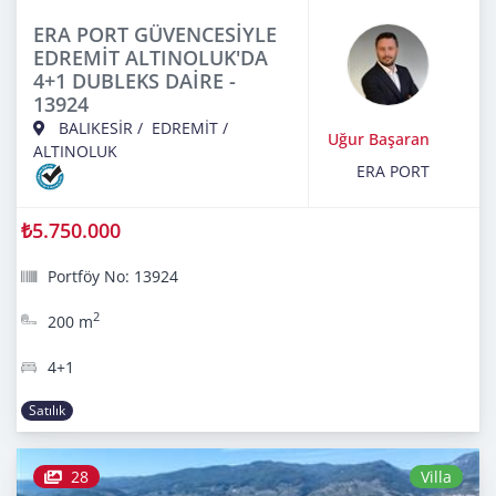
ERA PORT GÜVENCESİYLE
EDREMİT ALTINOLUK'DA
4+1 DUBLEKS DAİRE -
13924
BALIKESİR
/
EDREMİT
/
Uğur Başaran
ALTINOLUK
ERA PORT
₺5.750.000
Portföy No: 13924
2
200 m
4+1
Satılık
28
Villa