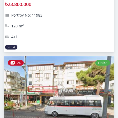
₺23.800.000
Portföy No: 11983
2
120 m
4+1
Satılık
26
Daire