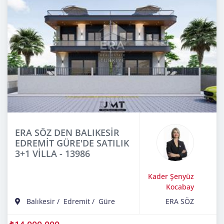
ERA SÖZ DEN BALIKESİR
EDREMİT GÜRE'DE SATILIK
3+1 VİLLA - 13986
Kader Şenyüz
Kocabay
Balıkesir
/
Edremit
/
Güre
ERA SÖZ