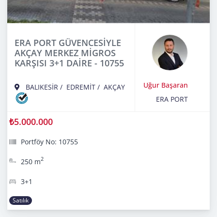
ERA PORT GÜVENCESİYLE
AKÇAY MERKEZ MİGROS
KARŞISI 3+1 DAİRE - 10755
Uğur Başaran
BALIKESİR
/
EDREMİT
/
AKÇAY
ERA PORT
₺5.000.000
Portföy No: 10755
2
250 m
3+1
Satılık