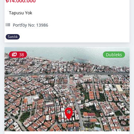
₺14.000.000
Tapusu Yok
Portföy No: 13986
Satılık
38
Dubleks