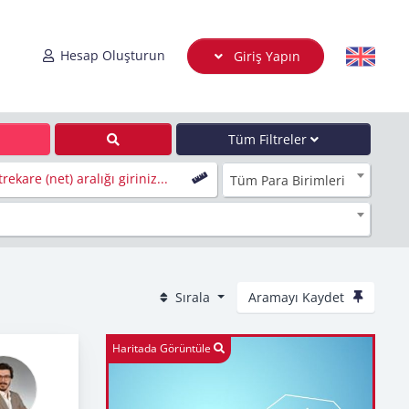
Hesap Oluşturun
Giriş Yapın
Tüm Filtreler
rekare (net) aralığı giriniz...
Tüm Para Birimleri
Sırala
Aramayı Kaydet
Haritada Görüntüle