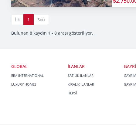
₺2.750.0
İlk
1
Son
Bulunan 8 kaydın 1 - 8 arası gösteriliyor.
GLOBAL
İLANLAR
GAYR
ERA INTERNATIONAL
SATILIK İLANLAR
GAYRİ
LUXURY HOMES
KİRALIK İLANLAR
GAYRİ
HEPSİ