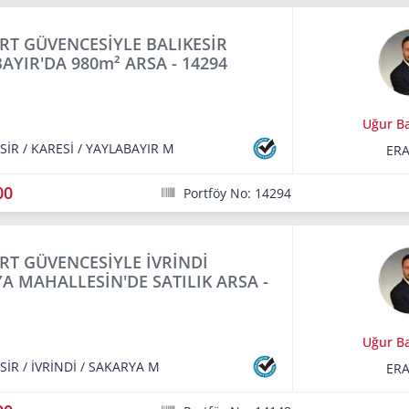
RT GÜVENCESİYLE BALIKESİR
AYIR'DA 980m² ARSA - 14294
Uğur B
SİR
/
KARESİ
/
YAYLABAYIR M
ERA
00
Portföy No: 14294
RT GÜVENCESİYLE İVRİNDİ
A MAHALLESİN'DE SATILIK ARSA -
Uğur B
SİR
/
İVRİNDİ
/
SAKARYA M
ERA