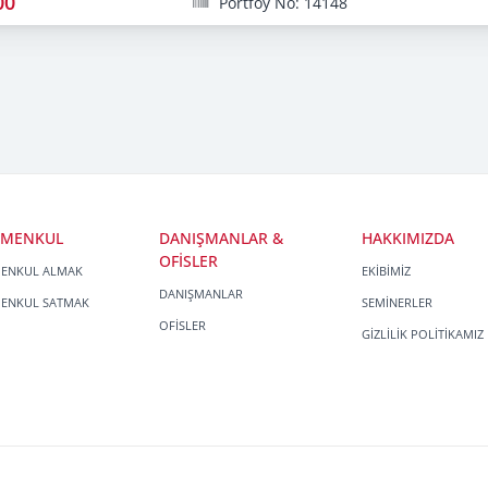
00
Portföy No: 14148
İMENKUL
DANIŞMANLAR &
HAKKIMIZDA
OFİSLER
MENKUL ALMAK
EKİBİMİZ
DANIŞMANLAR
MENKUL SATMAK
SEMİNERLER
OFİSLER
GİZLİLİK POLİTİKAMIZ