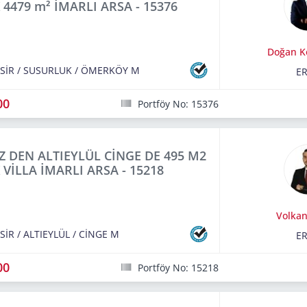
 4479 m² İMARLI ARSA - 15376
Doğan K
SİR
/
SUSURLUK
/
ÖMERKÖY M
E
00
Portföy No: 15376
Z DEN ALTIEYLÜL CİNGE DE 495 M2
 VİLLA İMARLI ARSA - 15218
Volkan
SİR
/
ALTIEYLÜL
/
CİNGE M
E
00
Portföy No: 15218