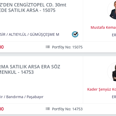
Z'DEN CENGİZTOPEL CD. 30mt
DE SATILIK ARSA - 15075
Mustafa Kemal
SİR
/
ALTIEYLÜL
/
GÜMÜŞÇEŞME M
E
00
Portföy No: 15075
MA SATILIK ARSA ERA SÖZ
ENKUL - 14753
Kader Şenyüz K
ir
/
Bandırma
/
Paşabayır
E
00
Portföy No: 14753