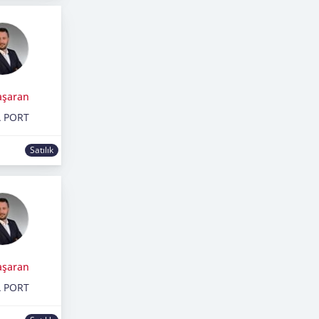
aşaran
 PORT
Satılık
aşaran
 PORT