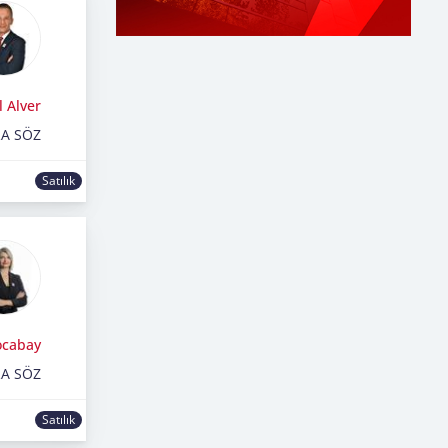
 Alver
RA SÖZ
Satılık
ocabay
RA SÖZ
Satılık