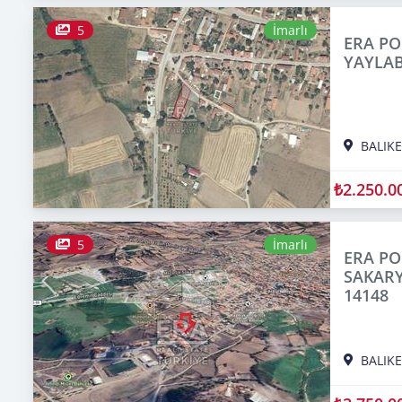
5
İmarlı
ERA PO
YAYLAB
BALIKE
₺2.250.0
5
İmarlı
ERA PO
SAKARY
14148
BALIKE