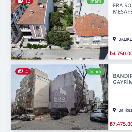
12
İmarlı
ERA SÖ
MESAFE
BALIKE
₺4.750.0
4
İmarlı
BANDIR
GAYRİM
Balıkes
₺7.475.0