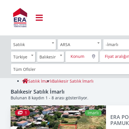
Satılık
ARSA
-İmarlı
Konum
Fiyat aralığın
Türkiye
Balıkesir
Tüm Ofisler
Satılık İmarlı
Balıkesir Satılık İmarlı
Balıkesir Satılık İmarlı
Bulunan 8 kaydın 1 - 8 arası gösteriliyor.
1
İmarlı
ERA PO
PAMUKÇ