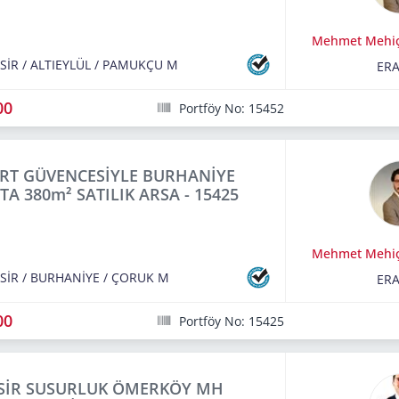
Mehmet Mehi
SİR
/
ALTIEYLÜL
/
PAMUKÇU M
ERA
00
Portföy No: 15452
RT GÜVENCESİYLE BURHANİYE
TA 380m² SATILIK ARSA - 15425
Mehmet Mehi
SİR
/
BURHANİYE
/
ÇORUK M
ERA
00
Portföy No: 15425
ESİR SUSURLUK ÖMERKÖY MH