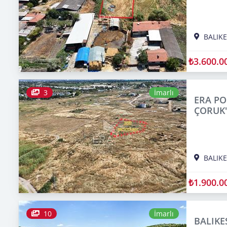
BALIKE
₺3.600.0
3
İmarlı
ERA PO
ÇORUK'
BALIKE
₺1.900.0
10
İmarlı
BALIK