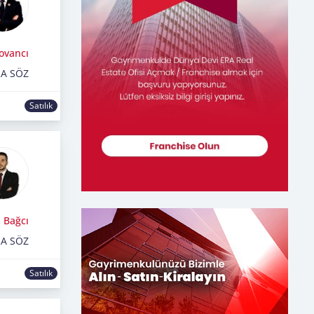
ovancı
RA SÖZ
Satılık
 Bağcı
RA SÖZ
Satılık