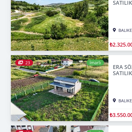
SATILIK
BALIKE
₺2.325.0
23
İmarlı
ERA SÖ
SATILIK
BALIKE
₺3.550.0