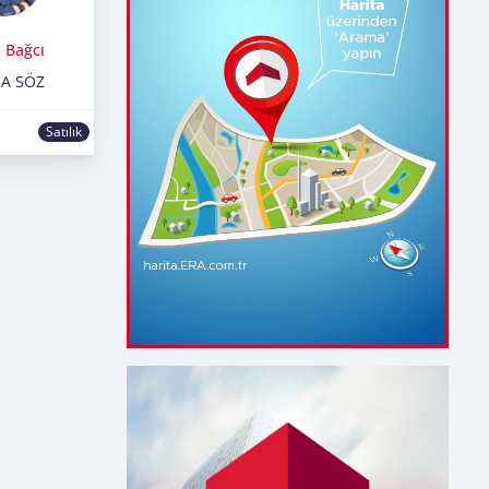
 Bağcı
RA SÖZ
Satılık