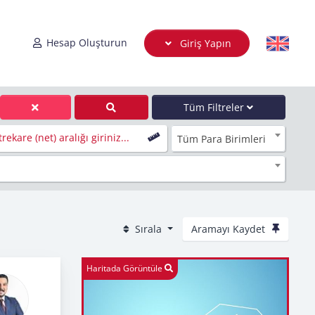
Hesap Oluşturun
Giriş Yapın
Tüm Filtreler
rekare (net) aralığı giriniz...
Tüm Para Birimleri
Sırala
Aramayı Kaydet
Haritada Görüntüle