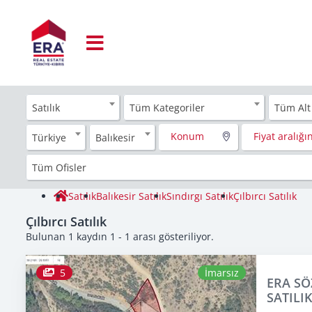
Satılık
Tüm Kategoriler
Tüm Alt
Konum
Fiyat aralığın
Türkiye
Balıkesir
Tüm Ofisler
Satılık
Balıkesir Satılık
Sındırgı Satılık
Çılbırcı Satılık
Çılbırcı Satılık
Bulunan 1 kaydın 1 - 1 arası gösteriliyor.
5
İmarsız
ERA SÖ
SATILIK