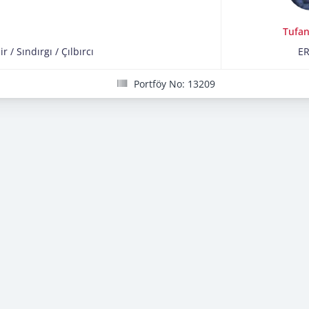
Tufan
ir
/
Sındırgı
/
Çılbırcı
E
Portföy No: 13209