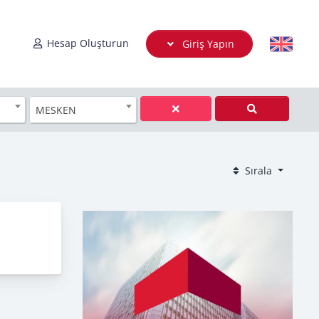
Hesap Oluşturun
Giriş Yapın
MESKEN
Sırala