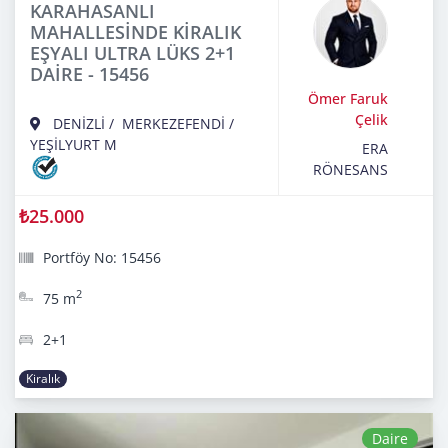
KARAHASANLI
MAHALLESİNDE KİRALIK
EŞYALI ULTRA LÜKS 2+1
DAİRE - 15456
Ömer Faruk
Çelik
DENİZLİ
/
MERKEZEFENDİ
/
YEŞİLYURT M
ERA
RÖNESANS
₺25.000
Portföy No: 15456
2
75 m
2+1
Kiralık
Daire