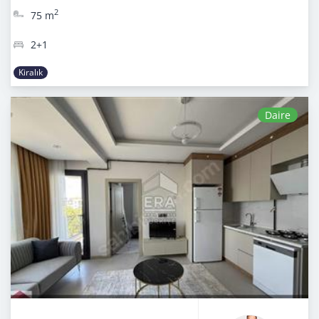
2
75 m
2+1
Kiralık
Daire