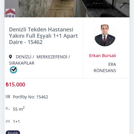
Denizli Tekden Hastanesi
Yakını Full Eşyalı 1+1 Apart
Daire - 15462
Erkan Bursalı
DENİZLİ
/
MERKEZEFENDİ
/
SIRAKAPILAR
ERA
RÖNESANS
₺15.000
Portföy No: 15462
2
55 m
1+1
Kiralık