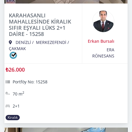
KARAHASANLI
MAHALLESİNDE KİRALIK
SIFIR EŞYALI LÜKS 2+1
DAİRE - 15258
Erkan Bursalı
DENİZLİ
/
MERKEZEFENDİ
/
ÇAKMAK
ERA
RÖNESANS
₺26.000
Portföy No: 15258
2
70 m
2+1
Kiralık