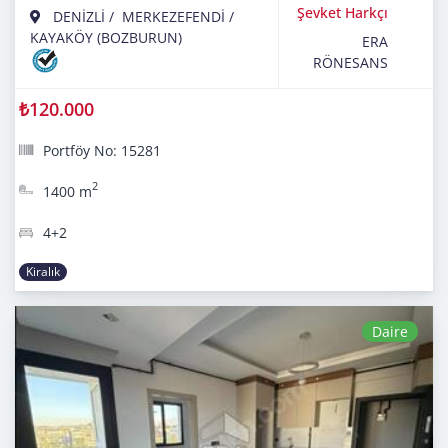
Şevket Harkçı
DENİZLİ
/
MERKEZEFENDİ
/
KAYAKÖY (BOZBURUN)
ERA
RÖNESANS
₺120.000
Portföy No: 15281
2
1400 m
4+2
Kiralık
Daire