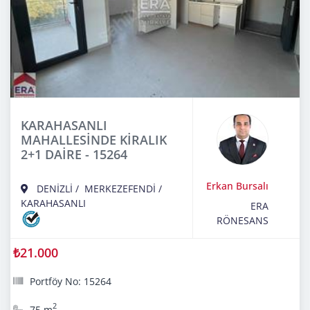
KARAHASANLI
MAHALLESİNDE KİRALIK
2+1 DAİRE - 15264
Erkan Bursalı
DENİZLİ
/
MERKEZEFENDİ
/
KARAHASANLI
ERA
RÖNESANS
₺21.000
Portföy No: 15264
2
75 m