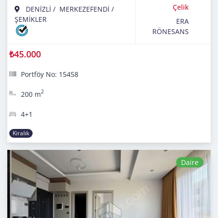
Çelik
DENİZLİ
/
MERKEZEFENDİ
/
ŞEMİKLER
ERA
RÖNESANS
₺45.000
Portföy No: 15458
2
200 m
4+1
Kiralık
Daire