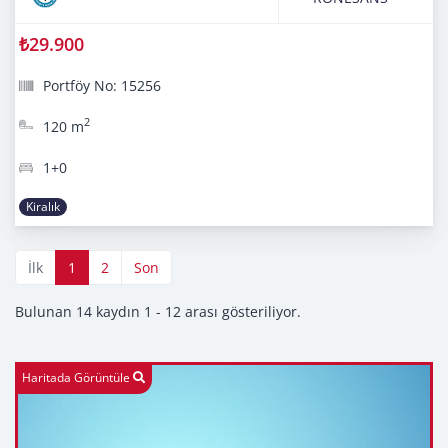
₺29.900
Portföy No: 15256
2
120 m
1+0
Kiralık
İlk
1
2
Son
Bulunan 14 kaydın 1 - 12 arası gösteriliyor.
Haritada Görüntüle