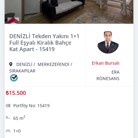
DENİZLİ Tekden Yakını 1+1
Full Eşyalı Kiralık Bahçe
Kat Apart - 15419
Erkan Bursalı
DENİZLİ
/
MERKEZEFENDİ
/
SIRAKAPILAR
ERA
RÖNESANS
₺15.500
Portföy No: 15419
2
65 m
1+0