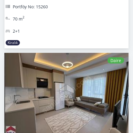
Portföy No: 15260
2
70 m
2+1
Kiralık
Daire