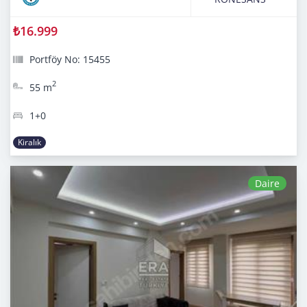
₺16.999
Portföy No: 15455
2
55 m
1+0
Kiralık
Daire