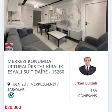
MERKEZİ KONUMDA
ULTURALÜKS 2+1 KİRALIK
EŞYALI SUİT DAİRE - 15260
Erkan Bursalı
DENİZLİ
/
MERKEZEFENDİ
/
SARAYLAR
ERA
RÖNESANS
₺20.000