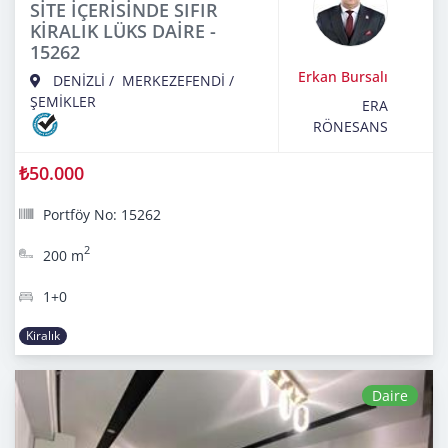
SİTE İÇERİSİNDE SIFIR
KİRALIK LÜKS DAİRE -
15262
Erkan Bursalı
DENİZLİ
/
MERKEZEFENDİ
/
ŞEMİKLER
ERA
RÖNESANS
₺50.000
Portföy No: 15262
2
200 m
1+0
Kiralık
Daire