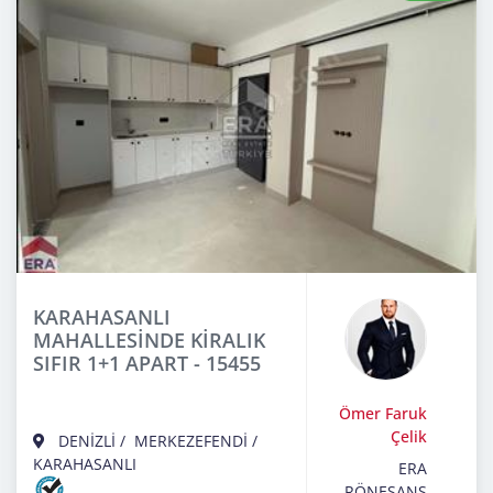
KARAHASANLI
MAHALLESİNDE KİRALIK
SIFIR 1+1 APART - 15455
Ömer Faruk
Çelik
DENİZLİ
/
MERKEZEFENDİ
/
KARAHASANLI
ERA
RÖNESANS