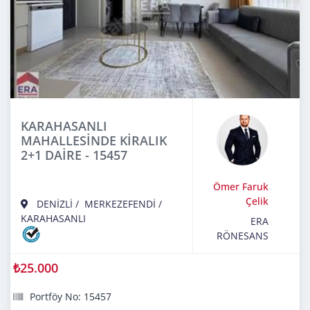
KARAHASANLI
MAHALLESİNDE KİRALIK
2+1 DAİRE - 15457
Ömer Faruk
Çelik
DENİZLİ
/
MERKEZEFENDİ
/
KARAHASANLI
ERA
RÖNESANS
₺25.000
Portföy No: 15457