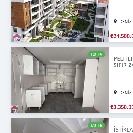
DENİZL
₺24.500.
Daire
PELİTL
SIFIR 2
DENİZL
₺3.350.0
Daire
İSTİKL