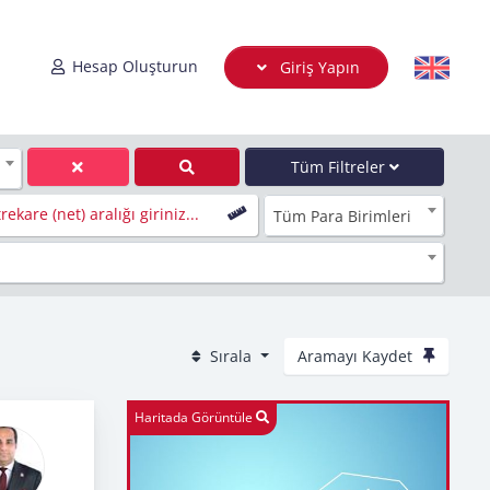
Hesap Oluşturun
Giriş Yapın
Tüm Filtreler
ekare (net) aralığı giriniz...
Tüm Para Birimleri
Sırala
Aramayı Kaydet
Haritada Görüntüle