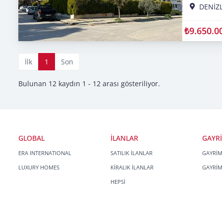
DENİZL
₺9.650.0
İlk
1
Son
Bulunan 12 kaydın 1 - 12 arası gösteriliyor.
GLOBAL
İLANLAR
GAYR
ERA INTERNATIONAL
SATILIK İLANLAR
GAYRİ
LUXURY HOMES
KİRALIK İLANLAR
GAYRİ
HEPSİ