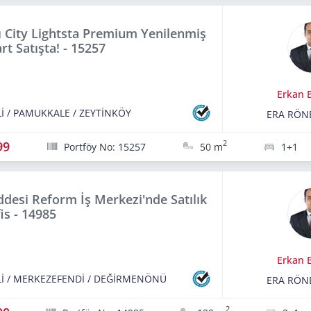
 City Lightsta Premium Yenilenmiş
rt Satışta! - 15257
Erkan B
İ
/
PAMUKKALE
/
ZEYTİNKÖY
ERA RÖN
99
2
Portföy No: 15257
50 m
1+1
ddesi Reform İş Merkezi'nde Satılık
is - 14985
Erkan B
İ
/
MERKEZEFENDİ
/
DEĞİRMENÖNÜ
ERA RÖN
2