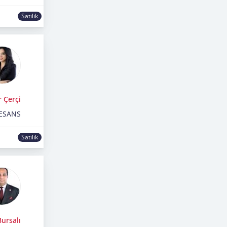
Satılık
r Çerçi
ESANS
Satılık
ursalı