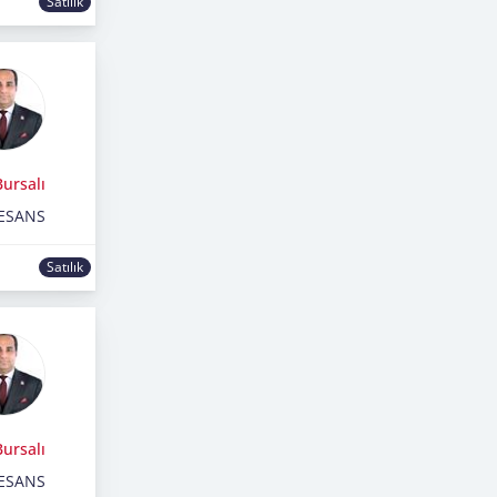
Satılık
ursalı
ESANS
Satılık
ursalı
ESANS