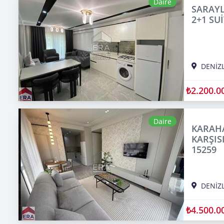
Daire
SARAY
2+1 SUİ
DENİZL
₺2.200.0
Daire
KARAHA
KARŞIS
15259
DENİZL
₺4.500.0