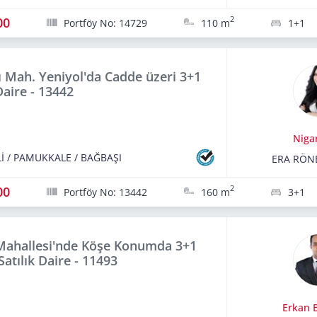
00
2
Portföy No: 14729
110 m
1+1
 Mah. Yeniyol'da Cadde üzeri 3+1
Daire - 13442
Niga
İ
/
PAMUKKALE
/
BAĞBAŞI
ERA RÖN
00
2
Portföy No: 13442
160 m
3+1
 Mahallesi'nde Köşe Konumda 3+1
Satılık Daire - 11493
Erkan B