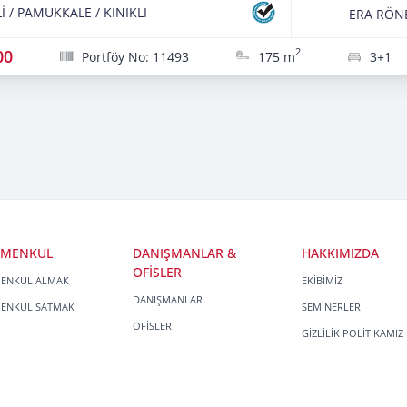
İ
/
PAMUKKALE
/
KINIKLI
ERA RÖN
00
2
Portföy No: 11493
175 m
3+1
İMENKUL
DANIŞMANLAR &
HAKKIMIZDA
OFİSLER
MENKUL ALMAK
EKİBİMİZ
DANIŞMANLAR
MENKUL SATMAK
SEMİNERLER
OFİSLER
GİZLİLİK POLİTİKAMIZ