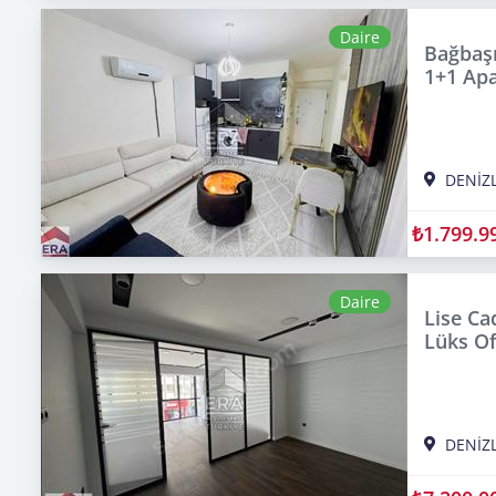
Daire
Bağbaşı
1+1 Apa
DENİZL
₺1.799.9
Daire
Lise Ca
Lüks Of
DENİZL