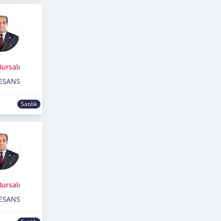
ursalı
ESANS
Satılık
ursalı
ESANS