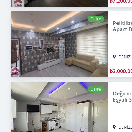
₺7.200.0
Daire
Pelitlib
Apart D
DENİZL
₺2.000.0
Daire
Değirme
Eşyalı 
DENİZL