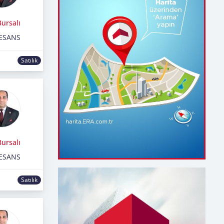
ursalı
ESANS
Satılık
ursalı
ESANS
Satılık