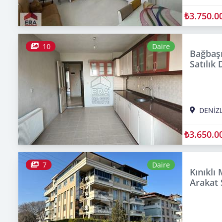
₺3.750.0
10
Daire
Bağbaşı
Satılık 
DENİZL
₺3.650.0
7
Daire
Kınıklı
Arakat 