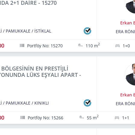
A 2+1 DAİRE - 15270
Erkan B
İ
/
PAMUKKALE
/
İSTİKLAL
ERA RÖN
00
2
Portföy No: 15270
110 m
1+0
I BÖLGESİNİN EN PRESTİJLİ
ONUNDA LÜKS EŞYALI APART -
Erkan B
İ
/
PAMUKKALE
/
KINIKLI
ERA RÖN
00
2
Portföy No: 15266
55 m
1+1