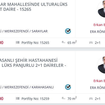
LAR MAHALLESİNDE ULTURALÜKS
T DAİRE - 15265
Erkan B
İ
/
MERKEZEFENDİ
/
SARAYLAR
ERA RÖN
00
2
Portföy No: 15265
65 m
2+1
SANLI ŞEHİR HASTAHANESİ
I LÜKS PANJURLU 2+1 DAİRELER -
Erkan B
İ
/
MERKEZEFENDİ
/
KARAHASANLI
ERA RÖN
00
2
Portföy No: 15259
70 m
2+1