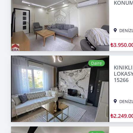
KONUMD
DENİZL
₺3.950.0
Daire
KINIKL
LOKASY
15266
DENİZL
₺2.249.0