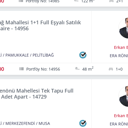
00
Portföy No: 14985
122 m
2+1
ağ Mahallesi 1+1 Full Eşyalı Satılık
aire - 14956
Erkan B
İ
/
PAMUKKALE
/
PELİTLİBAĞ
ERA RÖN
00
2
Portföy No: 14956
48 m
1+0
nönü Mahellesi Tek Tapu Full
3 Adet Apart - 14729
Erkan B
İ
/
MERKEZEFENDİ
/
MUSA
ERA RÖN