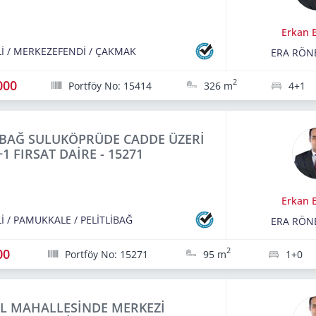
Erkan B
İ
/
MERKEZEFENDİ
/
ÇAKMAK
ERA RÖN
000
2
Portföy No: 15414
326 m
4+1
İBAĞ SULUKÖPRÜDE CADDE ÜZERİ
+1 FIRSAT DAİRE - 15271
Erkan B
İ
/
PAMUKKALE
/
PELİTLİBAĞ
ERA RÖN
00
2
Portföy No: 15271
95 m
1+0
AL MAHALLESİNDE MERKEZİ