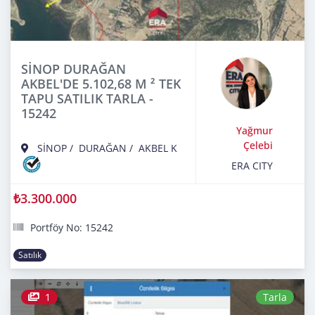
SİNOP DURAĞAN
AKBEL'DE 5.102,68 M ² TEK
TAPU SATILIK TARLA -
15242
Yağmur
Çelebi
SİNOP
/
DURAĞAN
/
AKBEL K
ERA CITY
₺3.300.000
Portföy No: 15242
Satılık
1
Tarla