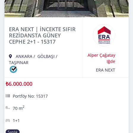
ERA NEXT | İNCEKTE SIFIR
REZİDANSTA GÜNEY
CEPHE 2+1 - 15317
Alper Çağatay
ANKARA
/
GÖLBAŞI
/
Iğde
TAŞPINAR
ERA NEXT
₺6.000.000
Portföy No: 15317
2
70 m
1+1
Satılık