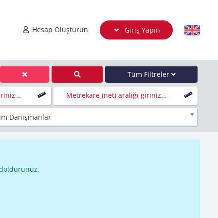
Hesap Oluşturun
Giriş Yapın
Tüm Filtreler
iniz...
Metrekare (net) aralığı giriniz...
üm Danışmanlar
 doldurunuz.