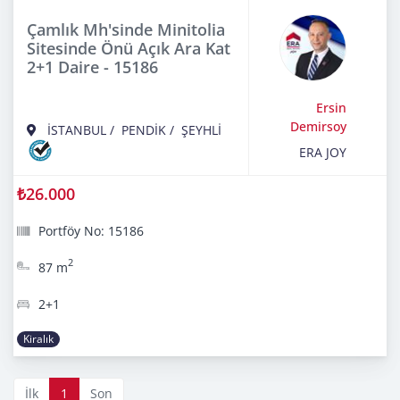
Çamlık Mh'sinde Minitolia
Sitesinde Önü Açık Ara Kat
2+1 Daire - 15186
Ersin
Demirsoy
İSTANBUL
/
PENDİK
/
ŞEYHLİ
ERA JOY
₺26.000
Portföy No: 15186
2
87 m
2+1
Kiralık
İlk
1
Son