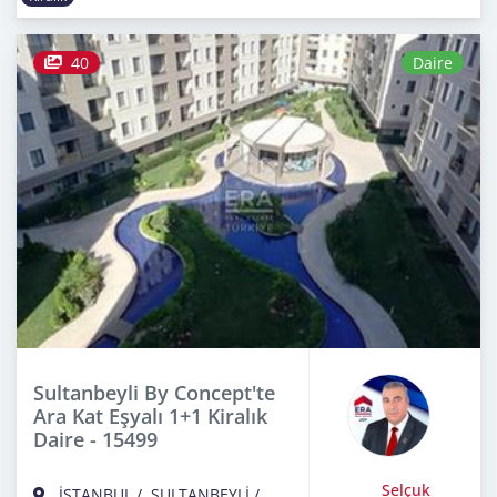
40
Daire
Sultanbeyli By Concept'te
Ara Kat Eşyalı 1+1 Kiralık
Daire - 15499
Selçuk
İSTANBUL
/
SULTANBEYLİ
/