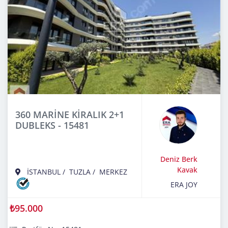
360 MARİNE KİRALIK 2+1
DUBLEKS - 15481
Deniz Berk
Kavak
İSTANBUL
/
TUZLA
/
MERKEZ
ERA JOY
₺95.000