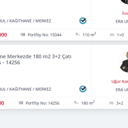
Sua
BUL
/
KAĞITHANE
/
MERKEZ
ERA U
000
2
Portföy No: 15044
110 m
1+0
ne Merkezde 180 m2 3+2 Çatı
 - 14256
Uğur Kar
BUL
/
KAĞITHANE
/
MERKEZ
ERA U
00
2
Portföy No: 14256
180 m
3+2