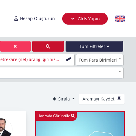
Hesap Oluşturun
Giriş Yapın
Tüm Filtreler
trekare (net) aralığı giriniz...
Tüm Para Birimleri
Sırala
Aramayı Kaydet
Haritada Görüntüle