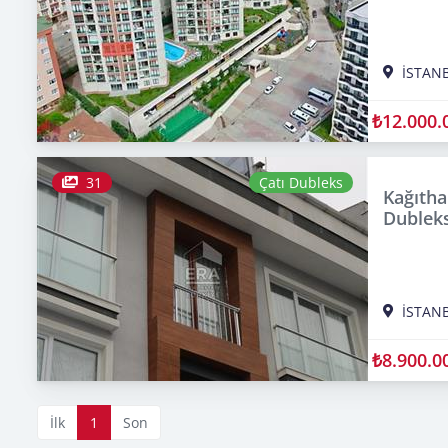
İSTAN
₺12.000.
31
Çatı Dubleks
Kağıtha
Dubleks
İSTAN
₺8.900.0
İlk
1
Son