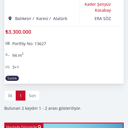
Kader Şenyüz
Kocabay
Balıkesir
/
Karesi
/
Atatürk
ERA SÖZ
₺3.300.000
Portföy No: 13627
2
94 m
3+1
Satılık
İlk
1
Son
Bulunan 2 kaydın 1 - 2 arası gösteriliyor.
Haritada Görüntüle