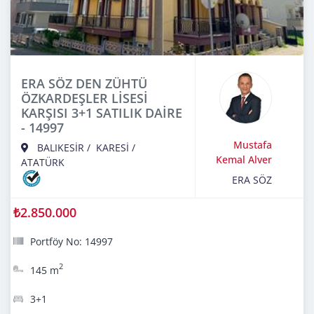
ERA SÖZ DEN ZÜHTÜ
ÖZKARDEŞLER LİSESİ
KARŞISI 3+1 SATILIK DAİRE
- 14997
Mustafa
BALIKESİR
/
KARESİ
/
Kemal Alver
ATATÜRK
ERA SÖZ
₺2.850.000
Portföy No: 14997
2
145 m
3+1