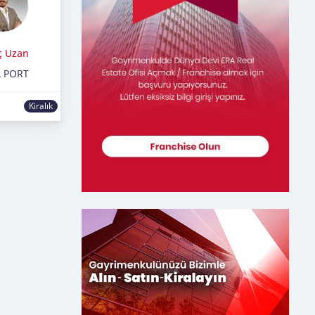
ç Uzan
 PORT
Kiralık