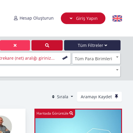
Hesap Oluşturun
Giriş Yapın
Tüm Filtreler
rekare (net) aralığı giriniz...
Tüm Para Birimleri
Sırala
Aramayı Kaydet
Haritada Görüntüle