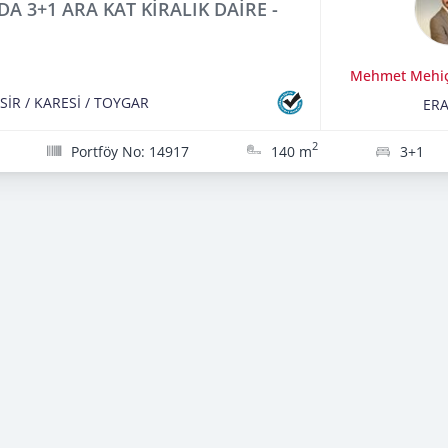
A 3+1 ARA KAT KİRALIK DAİRE -
Mehmet Mehi
SİR
/
KARESİ
/
TOYGAR
ERA
2
Portföy No: 14917
140 m
3+1