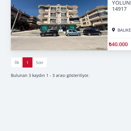
YOLUND
14917
BALIKE
₺40.000
İlk
1
Son
Bulunan 3 kaydın 1 - 3 arası gösteriliyor.