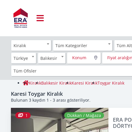
Kiralık
Tüm Kategoriler
Tüm Alt
Konum
Fiyat aralığın
Türkiye
Balıkesir
Tüm Ofisler
Kiralık
Balıkesir Kiralık
Karesi Kiralık
Toygar Kiralık
Karesi Toygar Kiralık
Bulunan 3 kaydın 1 - 3 arası gösteriliyor.
1
Dükkan / Mağaza
ERA PO
DÖRTYO