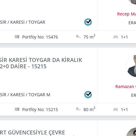
Recep M
SİR
/
KARESİ
/
TOYGAR
ERA
2
Portföy No: 15476
75 m
1+1
SİR KARESİ TOYGAR DA KİRALIK
2+0 DAİRE - 15215
Ramazan 
SİR
/
KARESİ
/
TOYGAR M
E
2
Portföy No: 15215
80 m
1+1
RT GÜVENCESİYLE ÇEVRE