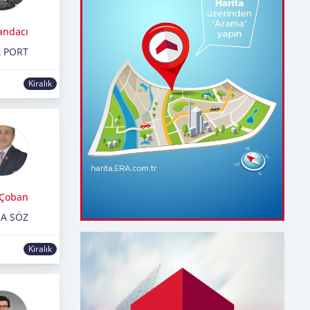
andacı
 PORT
Kiralık
Çoban
RA SÖZ
Kiralık