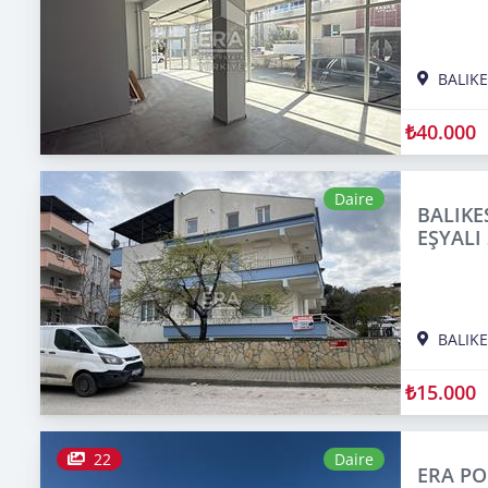
BALIKE
₺40.000
Daire
BALIKE
EŞYALI 
BALIKE
₺15.000
22
Daire
ERA PO