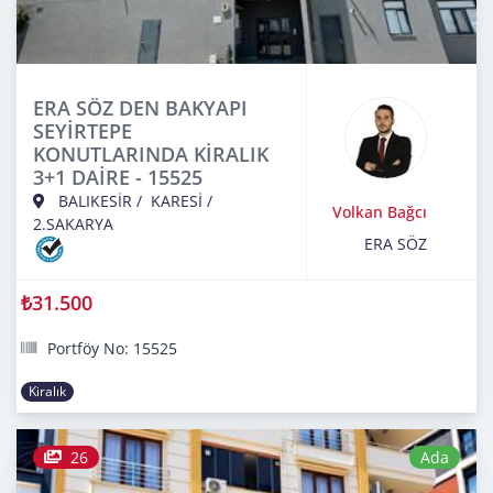
ERA SÖZ DEN BAKYAPI
SEYİRTEPE
KONUTLARINDA KİRALIK
3+1 DAİRE - 15525
BALIKESİR
/
KARESİ
/
Volkan Bağcı
2.SAKARYA
ERA SÖZ
₺31.500
Portföy No: 15525
Kiralık
26
Ada