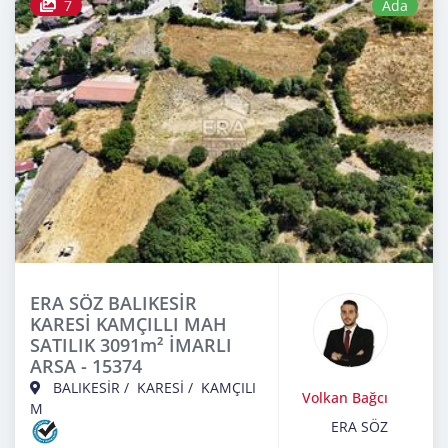
7
Ada
ERA SÖZ BALIKESİR
KARESİ KAMÇILLI MAH
SATILIK 3091m² İMARLI
ARSA - 15374
BALIKESİR
/
KARESİ
/
KAMÇILI
Volkan Bağcı
M
ERA SÖZ