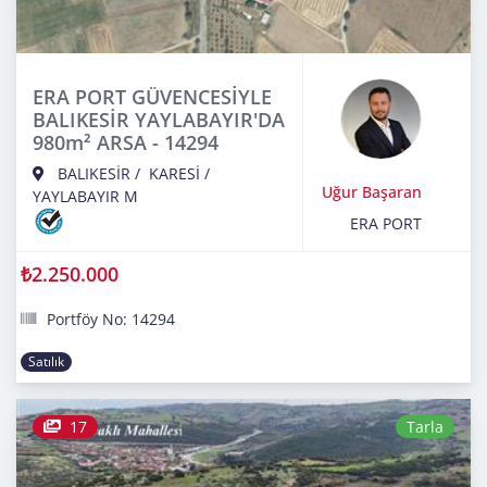
ERA PORT GÜVENCESİYLE
BALIKESİR YAYLABAYIR'DA
980m² ARSA - 14294
BALIKESİR
/
KARESİ
/
Uğur Başaran
YAYLABAYIR M
ERA PORT
₺2.250.000
Portföy No: 14294
Satılık
17
Tarla