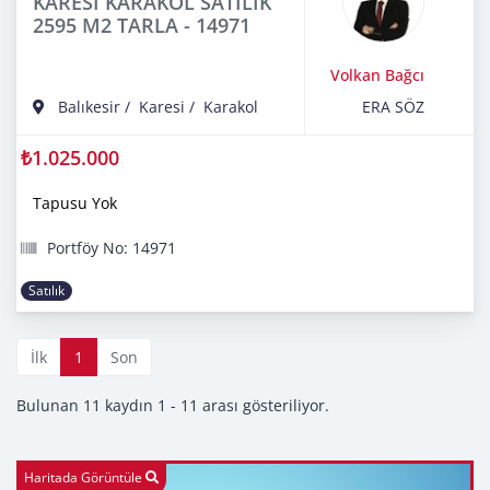
KARESİ KARAKOL SATILIK
2595 M2 TARLA - 14971
Volkan Bağcı
Balıkesir
/
Karesi
/
Karakol
ERA SÖZ
₺1.025.000
Tapusu Yok
Portföy No: 14971
Satılık
İlk
1
Son
Bulunan 11 kaydın 1 - 11 arası gösteriliyor.
Haritada Görüntüle