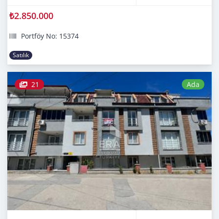
₺2.850.000
Portföy No: 15374
Satılık
21
Ada