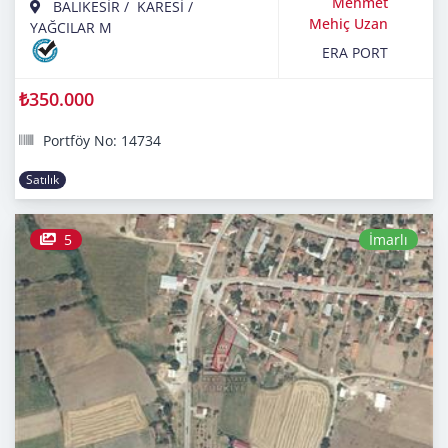
Mehmet
BALIKESİR
/
KARESİ
/
Mehiç Uzan
YAĞCILAR M
ERA PORT
₺350.000
Portföy No: 14734
Satılık
5
İmarlı