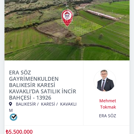
ERA SÖZ
GAYRİMENKULDEN
BALIKESİR KARESİ
KAVAKLI’DA SATILIK İNCİR
BAHÇESİ - 13926
Mehmet
BALIKESİR
/
KARESİ
/
KAVAKLI
Tokmak
M
ERA SÖZ
₺5.500.000