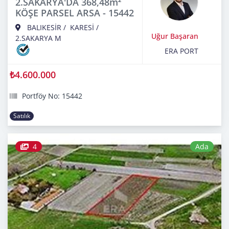
2.SAKARYA'DA 368,48m²
KÖŞE PARSEL ARSA - 15442
BALIKESİR
/
KARESİ
/
Uğur Başaran
2.SAKARYA M
ERA PORT
₺4.600.000
Portföy No: 15442
Satılık
4
Ada