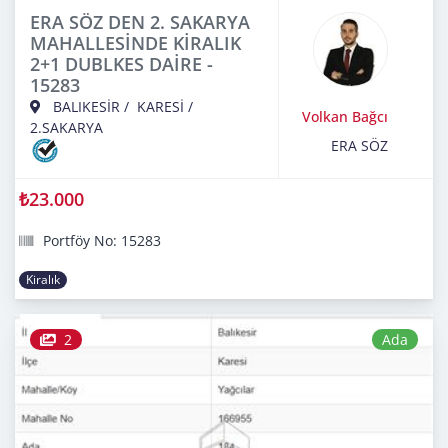
ERA SÖZ DEN 2. SAKARYA
MAHALLESİNDE KİRALIK
2+1 DUBLKES DAİRE -
15283
BALIKESİR
/
KARESİ
/
Volkan Bağcı
2.SAKARYA
ERA SÖZ
₺23.000
Portföy No: 15283
Kiralık
2
Ada