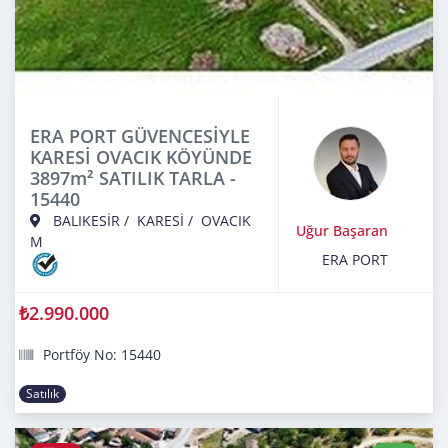
ERA PORT GÜVENCESİYLE
KARESİ OVACIK KÖYÜNDE
3897m² SATILIK TARLA -
15440
BALIKESİR
/
KARESİ
/
OVACIK
Uğur Başaran
M
ERA PORT
₺2.990.000
Portföy No: 15440
Satılık