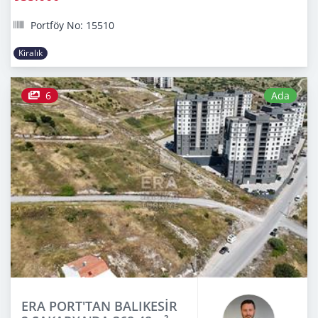
Portföy No: 15510
Kiralık
6
Ada
ERA PORT'TAN BALIKESİR