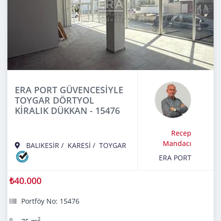
ERA PORT GÜVENCESİYLE
TOYGAR DÖRTYOL
KİRALIK DÜKKAN - 15476
Recep
Mandacı
BALIKESİR
/
KARESİ
/
TOYGAR
ERA PORT
₺40.000
Portföy No: 15476
2