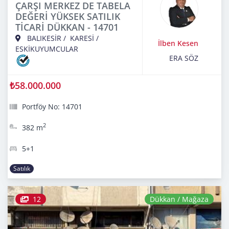
ÇARŞI MERKEZ DE TABELA
DEĞERİ YÜKSEK SATILIK
TİCARİ DÜKKAN - 14701
BALIKESİR
/
KARESİ
/
İlben Kesen
ESKİKUYUMCULAR
ERA SÖZ
₺58.000.000
Portföy No: 14701
2
382 m
5+1
Satılık
12
Dükkan / Mağaza