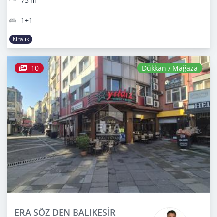
75 m
1+1
Kiralık
10
Dükkan / Mağaza
ERA SÖZ DEN BALIKESİR