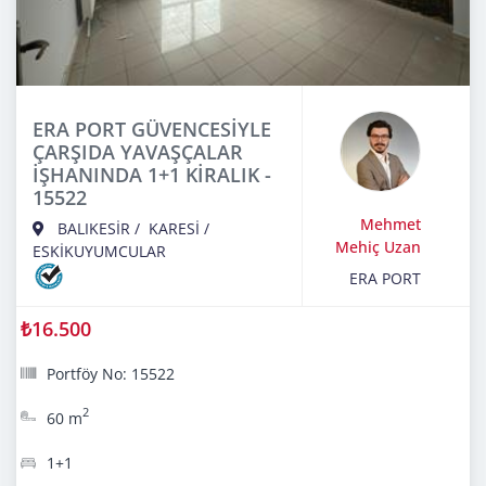
ERA PORT GÜVENCESİYLE
ÇARŞIDA YAVAŞÇALAR
İŞHANINDA 1+1 KİRALIK -
15522
Mehmet
BALIKESİR
/
KARESİ
/
Mehiç Uzan
ESKİKUYUMCULAR
ERA PORT
₺16.500
Portföy No: 15522
2
60 m
1+1