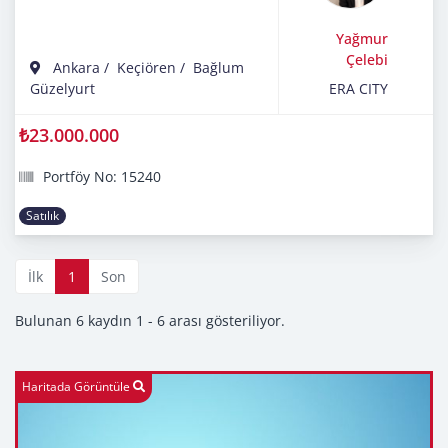
Yağmur
Çelebi
Ankara
/
Keçiören
/
Bağlum
Güzelyurt
ERA CITY
₺23.000.000
Portföy No: 15240
Satılık
İlk
1
Son
Bulunan 6 kaydın 1 - 6 arası gösteriliyor.
Haritada Görüntüle