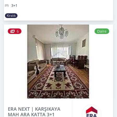
3+1
Kiralık
6
Daire
ERA NEXT | KARŞIKAYA
MAH ARA KATTA 3+1