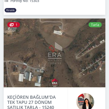
Portföy No: 15303
Kiralık
1
Tarla
KEÇİÖREN BAĞLUM'DA
TEK TAPU 27 DÖNÜM
SATILIK TARLA - 15240