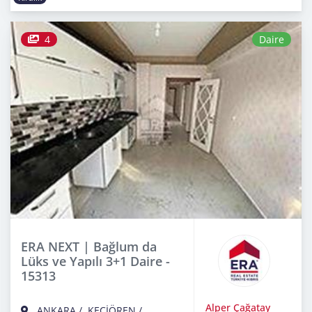
4
Daire
ERA NEXT | Bağlum da
Lüks ve Yapılı 3+1 Daire -
15313
Alper Çağatay
ANKARA
/
KEÇİÖREN
/