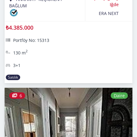
Iğde
BAĞLUM
ERA NEXT
₺4.385.000
Portföy No: 15313
2
130 m
3+1
Satılık
6
Daire