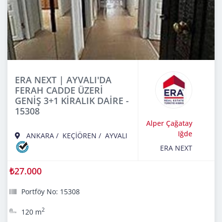
ERA NEXT | AYVALI'DA
FERAH CADDE ÜZERİ
GENİŞ 3+1 KİRALIK DAİRE -
15308
Alper Çağatay
Iğde
ANKARA
/
KEÇİÖREN
/
AYVALI
ERA NEXT
₺27.000
Portföy No: 15308
2
120 m