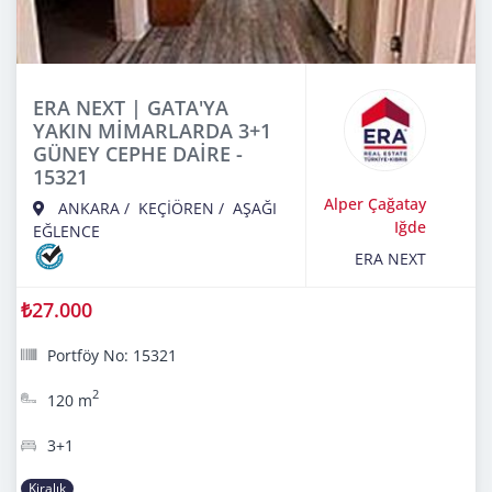
ERA NEXT | GATA'YA
YAKIN MİMARLARDA 3+1
GÜNEY CEPHE DAİRE -
15321
Alper Çağatay
ANKARA
/
KEÇİÖREN
/
AŞAĞI
Iğde
EĞLENCE
ERA NEXT
₺27.000
Portföy No: 15321
2
120 m
3+1
Kiralık