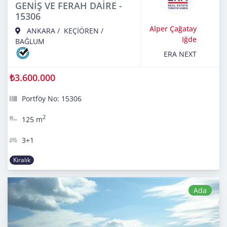
GENİŞ VE FERAH DAİRE -
15306
Alper Çağatay
ANKARA
/
KEÇİÖREN
/
Iğde
BAĞLUM
ERA NEXT
₺3.600.000
Portföy No: 15306
2
125 m
3+1
Kiralık
Ada