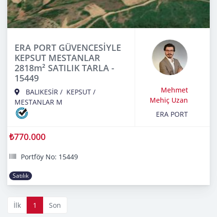
ERA PORT GÜVENCESİYLE
KEPSUT MESTANLAR
2818m² SATILIK TARLA -
15449
Mehmet
BALIKESİR
/
KEPSUT
/
Mehiç Uzan
MESTANLAR M
ERA PORT
₺770.000
Portföy No: 15449
Satılık
İlk
1
Son