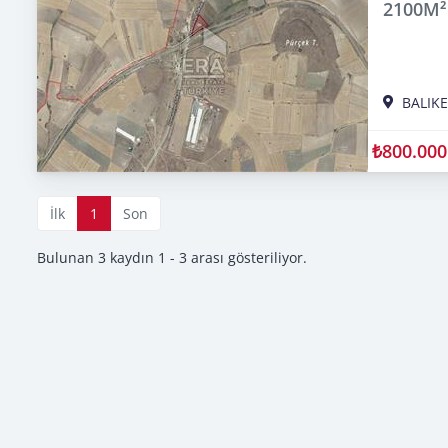
2100M²
BALIKE
₺800.000
İlk
1
Son
Bulunan 3 kaydın 1 - 3 arası gösteriliyor.