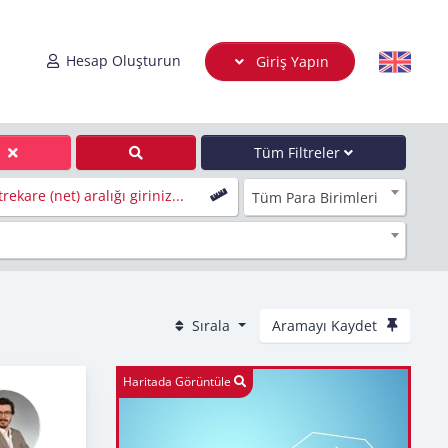
Hesap Oluşturun
Giriş Yapın
Tüm Filtreler
rekare (net) aralığı giriniz...
Tüm Para Birimleri
Sırala
Aramayı Kaydet
Haritada Görüntüle