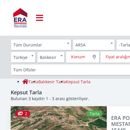
Tüm Durumlar
ARSA
-Tarl
Konum
Fiyat aralığın
Türkiye
Balıkesir
Tüm Ofisler
Tarla
Balıkesir Tarla
Kepsut Tarla
Kepsut Tarla
Bulunan 3 kaydın 1 - 3 arası gösteriliyor.
2
Tarla
ERA PO
MESTAN
15449