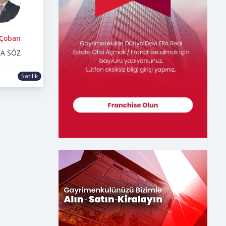
Çoban
RA SÖZ
Satılık