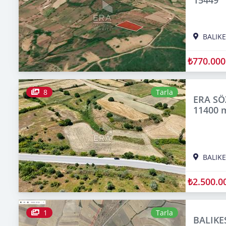
BALIKE
₺770.000
8
Tarla
ERA SÖ
11400 m
BALIKE
₺2.500.0
1
Tarla
BALIKE