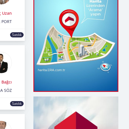
ç Uzan
 PORT
Satılık
 Bağcı
RA SÖZ
Satılık