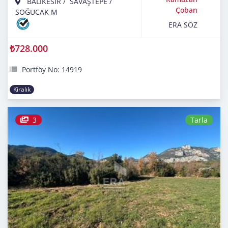
BALIKESİR
/
SAVAŞTEPE
/
Çoban
SOĞUCAK M
ERA SÖZ
₺728.000
Portföy No: 14919
Kiralık
3
Tarla