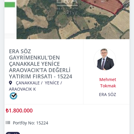
ERA SÖZ
GAYRİMENKUL'DEN
ÇANAKKALE YENİCE
ARAOVACIK'TA DEĞERLİ
YATIRIM FIRSATI - 15224
Mehmet
ÇANAKKALE
/
YENİCE
/
Tokmak
ARAOVACIK K
ERA SÖZ
₺1.800.000
Portföy No: 15224