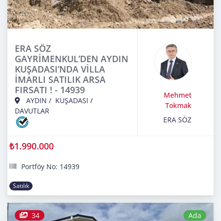
ERA SÖZ
GAYRİMENKUL’DEN AYDIN
KUŞADASI’NDA VİLLA
İMARLI SATILIK ARSA
FIRSATI ! - 14939
Mehmet
AYDIN
/
KUŞADASI
/
Tokmak
DAVUTLAR
ERA SÖZ
₺1.990.000
Portföy No: 14939
Satılık
34
Ada