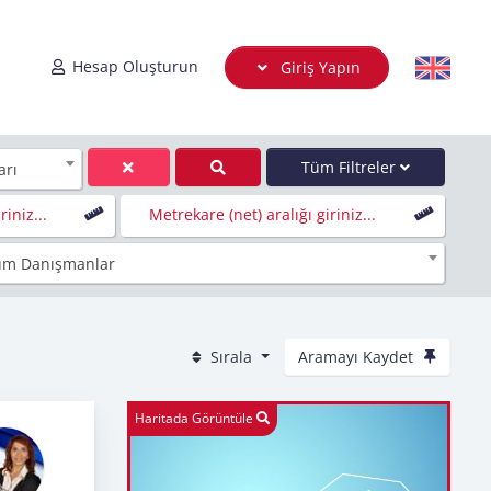
Hesap Oluşturun
Giriş Yapın
Tüm Filtreler
arı
iniz...
Metrekare (net) aralığı giriniz...
üm Danışmanlar
Sırala
Aramayı Kaydet
Haritada Görüntüle