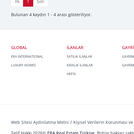
İlk
1
Son
Bulunan 4 kaydın 1 - 4 arası gösteriliyor.
GLOBAL
İLANLAR
GAYR
ERA INTERNATIONAL
SATILIK İLANLAR
GAYRİ
LUXURY HOMES
KİRALIK İLANLAR
GAYRİ
HEPSİ
Web Sitesi Aydınlatma Metni
Kişisel Verilerin Korunması ve 
Telif Hakkı 2026©
ERA Real Estate Türkiye
. Bütün hakları saklı