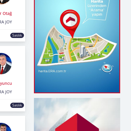
r Otağ
RA JOY
Satılık
oyuncu
RA JOY
Satılık