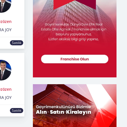
Özözen
RA JOY
Satılık
Özözen
RA JOY
Satılık