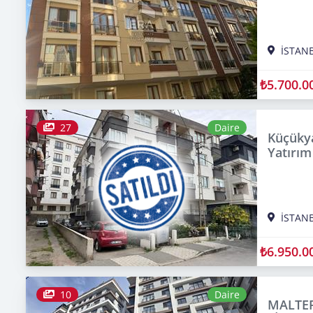
İSTAN
₺5.700.0
27
Daire
Küçükya
Yatırım
İSTAN
₺6.950.0
10
Daire
MALTEP