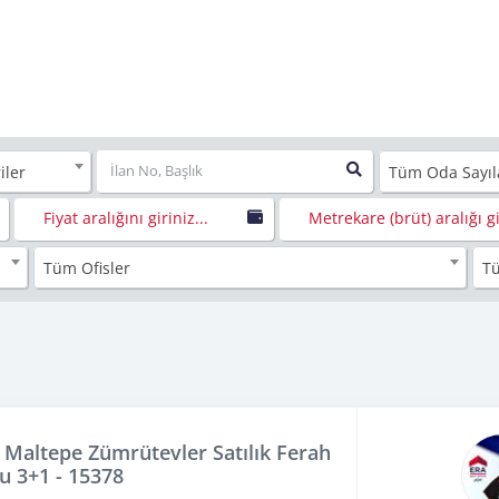
iler
Tüm Oda Sayıl
Fiyat aralığını giriniz...
Metrekare (brüt) aralığı gir
Tüm Ofisler
T
|Maltepe Zümrütevler Satılık Ferah
u 3+1 - 15378