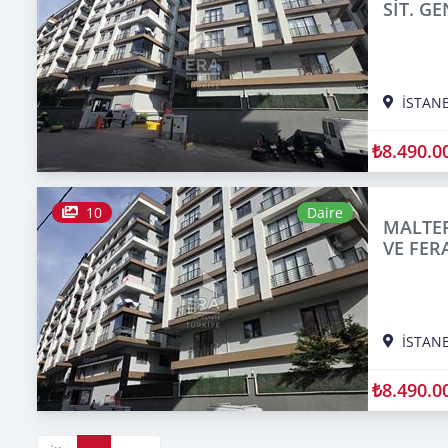
SİT. GE
İSTAN
₺8.490.0
10
Daire
MALTEP
VE FERA
İSTAN
₺8.490.0