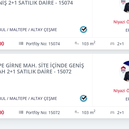
NİŞ 2+1 SATILIK DAİRE - 15074
Niyazi 
BUL
/
MALTEPE
/
ALTAY ÇEŞME
E
00
2
Portföy No: 15074
103 m
2+1
E GİRNE MAH. SİTE İÇİNDE GENİŞ
H 2+1 SATILIK DAİRE - 15072
Niyazi 
BUL
/
MALTEPE
/
ALTAY ÇEŞME
E
00
2
Portföy No: 15072
103 m
2+1