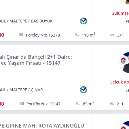
Gülümse
BUL
/
MALTEPE
/
BAŞIBÜYÜK
E
00
2
Portföy No: 15378
110 m
3+1
lı Çınar'da Bahçeli 2+1 Daire:
 ve Yaşam Fırsatı - 15147
Selçuk K
BUL
/
MALTEPE
/
ÇINAR
E
00
2
Portföy No: 15147
85 m
2+1
E GİRNE MAH. ROTA AYDINOĞLU