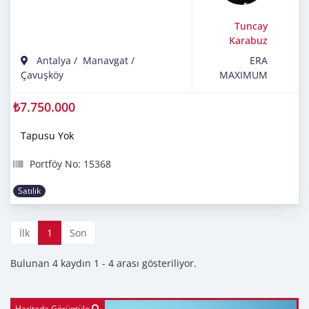
Tuncay
Karabuz
Antalya
/
Manavgat
/
ERA
Çavuşköy
MAXIMUM
₺7.750.000
Tapusu Yok
Portföy No: 15368
Satılık
İlk
1
Son
Bulunan 4 kaydın 1 - 4 arası gösteriliyor.
Haritada Görüntüle