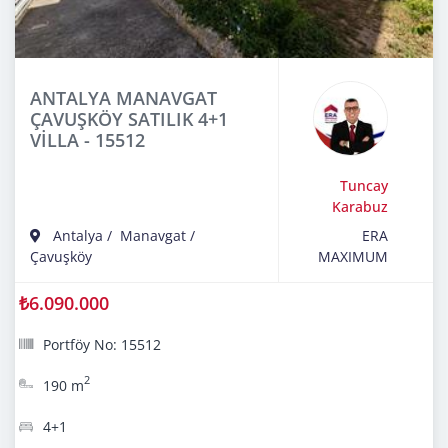
ANTALYA MANAVGAT
ÇAVUŞKÖY SATILIK 4+1
VİLLA - 15512
Tuncay
Karabuz
Antalya
/
Manavgat
/
ERA
Çavuşköy
MAXIMUM
₺6.090.000
Portföy No: 15512
2
190 m
4+1