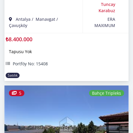
Tuncay
Karabuz
Antalya
/
Manavgat
/
ERA
Çavuşköy
MAXIMUM
₺8.400.000
Tapusu Yok
Portföy No: 15408
Satılık
5
Bahçe Tripleks