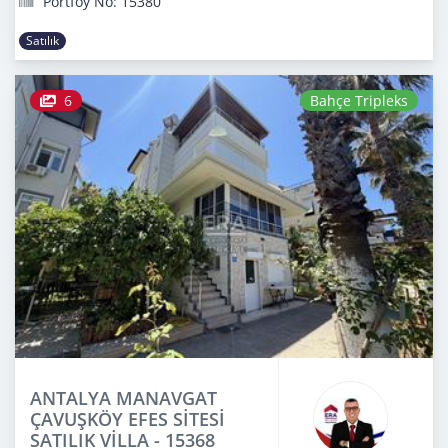
Portföy No: 15380
Satılık
6
Bahçe Tripleks
ANTALYA MANAVGAT
ÇAVUŞKÖY EFES SİTESİ
SATILIK VİLLA - 15368