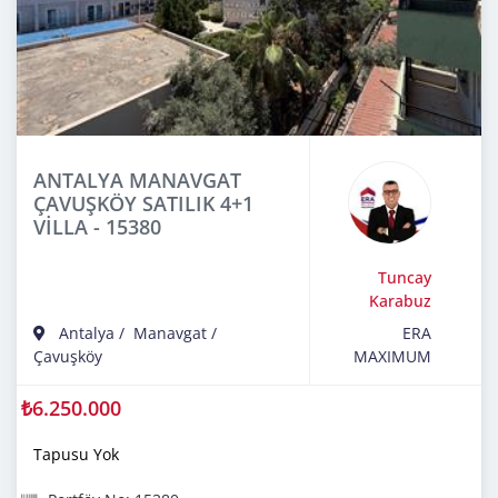
ANTALYA MANAVGAT
ÇAVUŞKÖY SATILIK 4+1
VİLLA - 15380
Tuncay
Karabuz
Antalya
/
Manavgat
/
ERA
Çavuşköy
MAXIMUM
₺6.250.000
Tapusu Yok