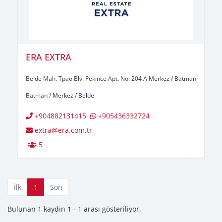
ERA EXTRA
Belde Mah. Tpao Blv. Pekince Apt. No: 204 A Merkez / Batman
Batman
/
Merkez
/
Belde
+904882131415
+905436332724
extra@era.com.tr
5
İlk
1
Son
Bulunan 1 kaydın 1 - 1 arası gösteriliyor.