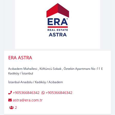
ERA ASTRA
Acıbadem Mahallesi , Köftüncü Sokak , Öztekin Apartmanı No :11 E
Kadıköy / İstanbul
İstanbul-Anadolu
/
Kadıköy
/
Acıbadem
+905366846342
+905366846342
astra@era.com.tr
2