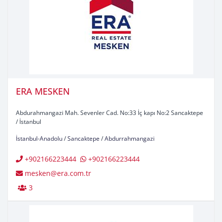
ERA MESKEN
Abdurahmangazi Mah. Sevenler Cad. No:33 İç kapı No:2 Sancaktepe
/ İstanbul
İstanbul-Anadolu
/
Sancaktepe
/
Abdurrahmangazi
+902166223444
+902166223444
mesken@era.com.tr
3