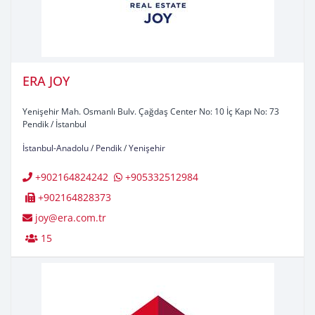
ERA JOY
Yenişehir Mah. Osmanlı Bulv. Çağdaş Center No: 10 İç Kapı No: 73
Pendik / İstanbul
İstanbul-Anadolu
/
Pendik
/
Yenişehir
+902164824242
+905332512984
+902164828373
joy@era.com.tr
15