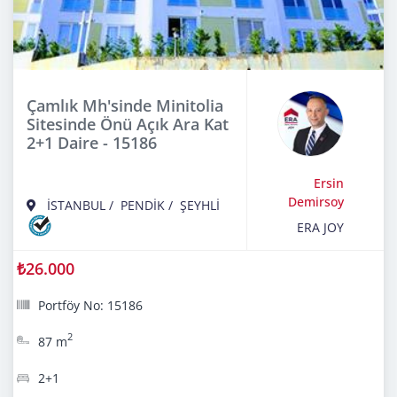
Çamlık Mh'sinde Minitolia
Sitesinde Önü Açık Ara Kat
2+1 Daire - 15186
Ersin
Demirsoy
İSTANBUL
/
PENDİK
/
ŞEYHLİ
ERA JOY
₺26.000
Portföy No: 15186
2
87 m
2+1