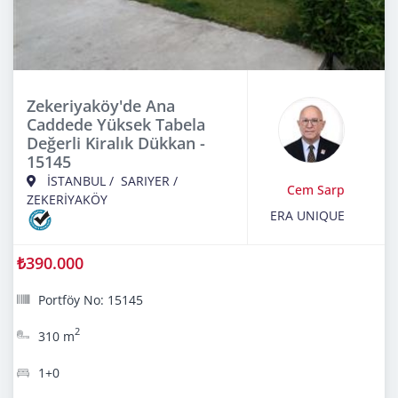
Zekeriyaköy'de Ana
Caddede Yüksek Tabela
Değerli Kiralık Dükkan -
15145
İSTANBUL
/
SARIYER
/
Cem Sarp
ZEKERİYAKÖY
ERA UNIQUE
₺390.000
Portföy No: 15145
2
310 m
1+0