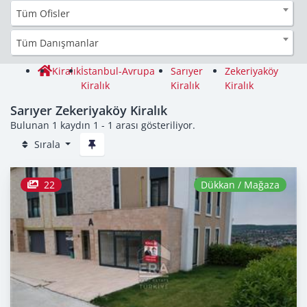
Tüm Ofisler
Tüm Danışmanlar
Kiralık
İstanbul-Avrupa
Sarıyer
Zekeriyaköy
Kiralık
Kiralık
Kiralık
Sarıyer Zekeriyaköy Kiralık
Bulunan 1 kaydın 1 - 1 arası gösteriliyor.
Sırala
22
Dükkan / Mağaza