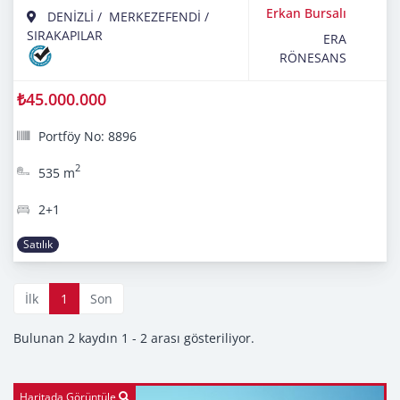
Erkan Bursalı
DENİZLİ
/
MERKEZEFENDİ
/
SIRAKAPILAR
ERA
RÖNESANS
₺45.000.000
Portföy No: 8896
2
535 m
2+1
Satılık
İlk
1
Son
Bulunan 2 kaydın 1 - 2 arası gösteriliyor.
Haritada Görüntüle