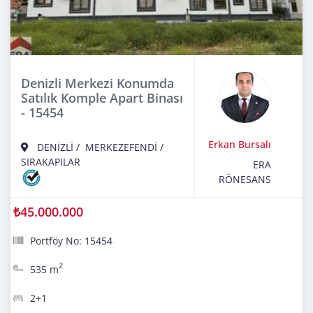
Denizli Merkezi Konumda
Satılık Komple Apart Binası
- 15454
Erkan Bursalı
DENİZLİ
/
MERKEZEFENDİ
/
SIRAKAPILAR
ERA
RÖNESANS
₺45.000.000
Portföy No: 15454
2
535 m
2+1