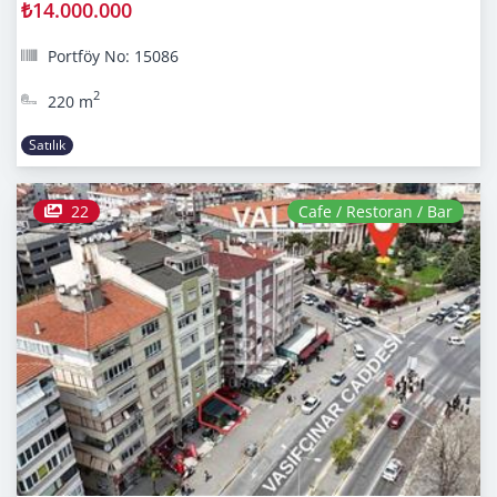
₺14.000.000
Portföy No: 15086
2
220 m
Satılık
22
Cafe / Restoran / Bar