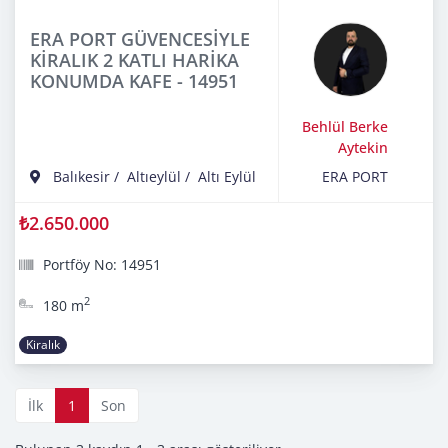
ERA PORT GÜVENCESİYLE
KİRALIK 2 KATLI HARİKA
KONUMDA KAFE - 14951
Behlül Berke
Aytekin
Balıkesir
/
Altıeylül
/
Altı Eylül
ERA PORT
₺2.650.000
Portföy No: 14951
2
180 m
Kiralık
İlk
1
Son