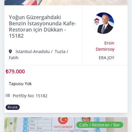
Yoğun Güzergahdaki
Benzin İstasyonunda Kafe-
Restoran için Dükkan -
15182
Ersin
Demirsoy
İstanbul-Anadolu
/
Tuzla
/
Fatih
ERA JOY
₺79.000
Tapusu Yok
Portföy No: 15182
Kiralık
Cafe / Restoran / Bar