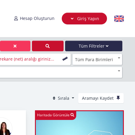
Hesap Oluşturun
Giriş Yapın
Tüm Filtreler
ekare (net) aralığı giriniz...
Tüm Para Birimleri
Sırala
Aramayı Kaydet
Haritada Görüntüle