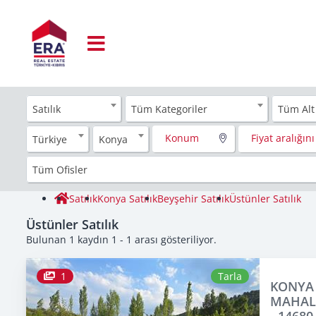
Satılık
Tüm Kategoriler
Tüm Alt
Konum
Fiyat aralığını 
Türkiye
Konya
Tüm Ofisler
Satılık
Konya Satılık
Beyşehir Satılık
Üstünler Satılık
Üstünler Satılık
Bulunan 1 kaydın 1 - 1 arası gösteriliyor.
1
Tarla
KONYA 
MAHALL
- 14680