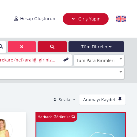
Hesap Oluşturun
Giriş Yapın
Tüm Filtreler
ekare (net) aralığı giriniz...
Tüm Para Birimleri
Sırala
Aramayı Kaydet
Haritada Görüntüle