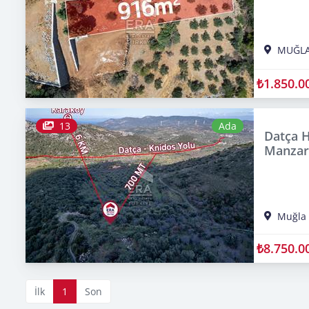
MUĞL
₺1.850.0
13
Ada
Datça H
Manzara
Muğla
₺8.750.0
İlk
1
Son