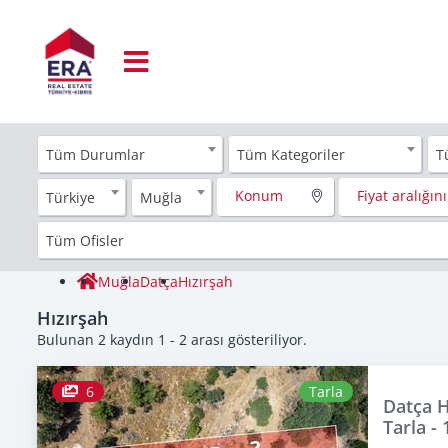
Tüm Durumlar
Tüm Kategoriler
T
Konum
Fiyat aralığını 
Türkiye
Muğla
Tüm Ofisler
Muğla
Datça
Hızırşah
Hızırşah
Bulunan 2 kaydın 1 - 2 arası gösteriliyor.
6
Tarla
Datça H
Tarla -