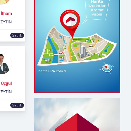
 İlham
ZEYTİN
Satılık
r Üçgül
ZEYTİN
Satılık