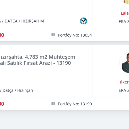
Lale
A
/
DATÇA
/
HIZIRŞAH M
ERA 
00
Portföy No: 13054
ızırşahta, 4.783 m2 Muhteşem
lı Satılık Fırsat Arazi - 13190
İlke
/
Datça
/
Hızırşah
ERA 
00
Portföy No: 13190