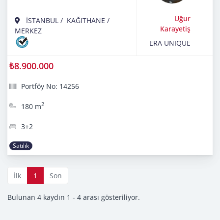
Uğur
İSTANBUL
/
KAĞITHANE
/
Karayetiş
MERKEZ
ERA UNIQUE
₺8.900.000
Portföy No: 14256
2
180 m
3+2
Satılık
İlk
1
Son
Bulunan 4 kaydın 1 - 4 arası gösteriliyor.