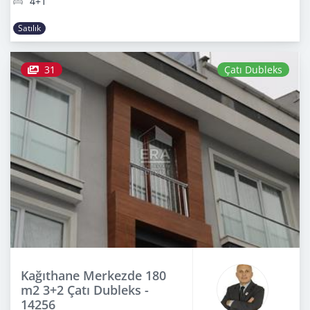
4+1
Satılık
31
Çatı Dubleks
Kağıthane Merkezde 180
m2 3+2 Çatı Dubleks -
14256