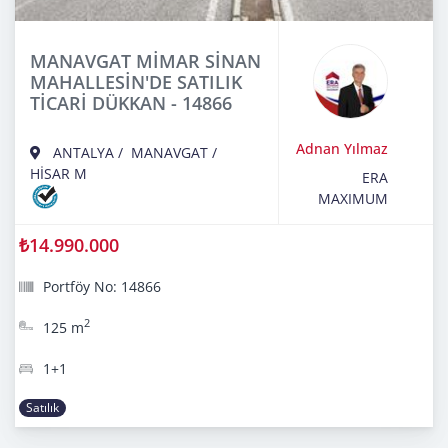
MANAVGAT MİMAR SİNAN
MAHALLESİN'DE SATILIK
TİCARİ DÜKKAN - 14866
Adnan Yılmaz
ANTALYA
/
MANAVGAT
/
HİSAR M
ERA
MAXIMUM
₺14.990.000
Portföy No: 14866
2
125 m
1+1
Satılık