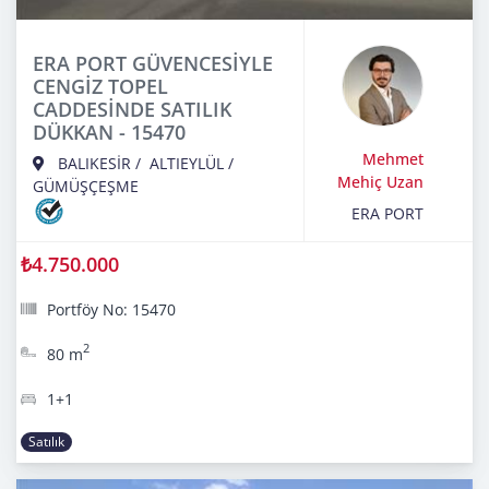
ERA PORT GÜVENCESİYLE
CENGİZ TOPEL
CADDESİNDE SATILIK
DÜKKAN - 15470
Mehmet
BALIKESİR
/
ALTIEYLÜL
/
Mehiç Uzan
GÜMÜŞÇEŞME
ERA PORT
₺4.750.000
Portföy No: 15470
2
80 m
1+1
Satılık