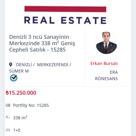
Denizli 3 ncü Sanayinin
Merkezinde 338 m² Geniş
Cepheli Satılık - 15285
Erkan Bursalı
DENİZLİ
/
MERKEZEFENDİ
/
SÜMER M
ERA
RÖNESANS
₺15.250.000
Portföy No: 15285
2
338 m
1+0