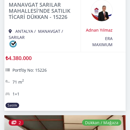
MANAVGAT SARILAR
MAHALLESİ'NDE SATILIK
TİCARİ DÜKKAN - 15226
Adnan Yılmaz
ANTALYA
/
MANAVGAT
/
SARILAR
ERA
MAXIMUM
₺4.380.000
Portföy No: 15226
2
71 m
1+1
Satılık
2
Dükkan / Mağaza