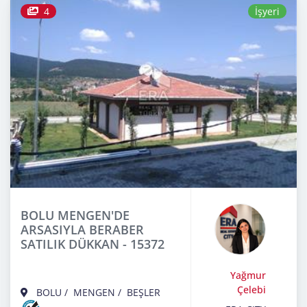
4
İşyeri
BOLU MENGEN'DE
ARSASIYLA BERABER
SATILIK DÜKKAN - 15372
Yağmur
Çelebi
BOLU
/
MENGEN
/
BEŞLER