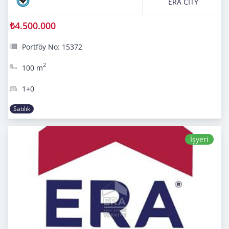
ERA CITY
₺4.500.000
Portföy No: 15372
2
100 m
1+0
Satılık
İşyeri