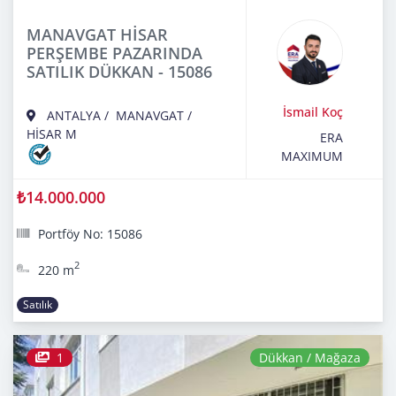
MANAVGAT HİSAR
PERŞEMBE PAZARINDA
SATILIK DÜKKAN - 15086
İsmail Koç
ANTALYA
/
MANAVGAT
/
HİSAR M
ERA
MAXIMUM
₺14.000.000
Portföy No: 15086
2
220 m
Satılık
1
Dükkan / Mağaza