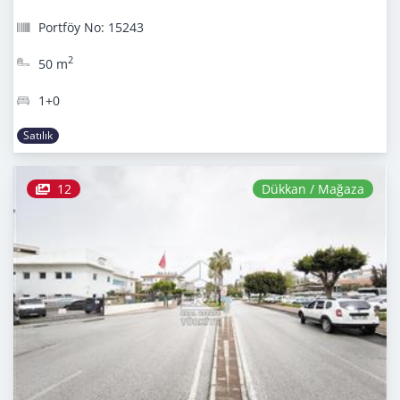
Portföy No: 15243
2
50 m
1+0
Satılık
12
Dükkan / Mağaza