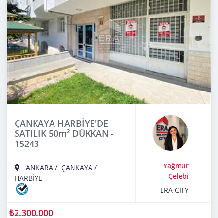
ÇANKAYA HARBİYE'DE
SATILIK 50m² DÜKKAN -
15243
Yağmur
ANKARA
/
ÇANKAYA
/
Çelebi
HARBİYE
ERA CITY
₺2.300.000