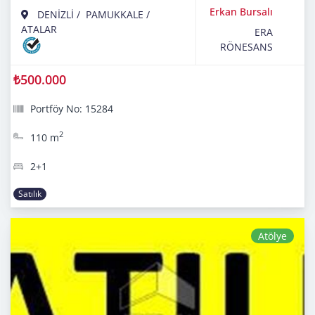
Erkan Bursalı
DENİZLİ
/
PAMUKKALE
/
ATALAR
ERA
RÖNESANS
₺500.000
Portföy No: 15284
2
110 m
2+1
Satılık
Atölye