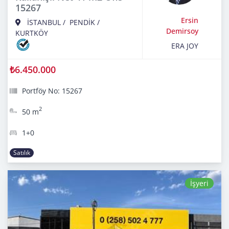
15267
Ersin
İSTANBUL
/
PENDİK
/
Demirsoy
KURTKÖY
ERA JOY
₺6.450.000
Portföy No: 15267
2
50 m
1+0
Satılık
İşyeri