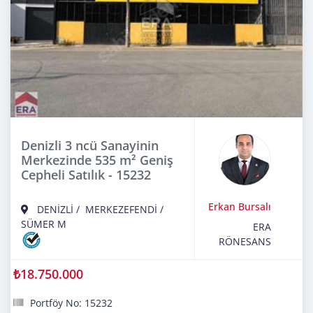
Denizli 3 ncü Sanayinin
Merkezinde 535 m² Geniş
Cepheli Satılık - 15232
Erkan Bursalı
DENİZLİ
/
MERKEZEFENDİ
/
SÜMER M
ERA
RÖNESANS
₺18.750.000
Portföy No: 15232