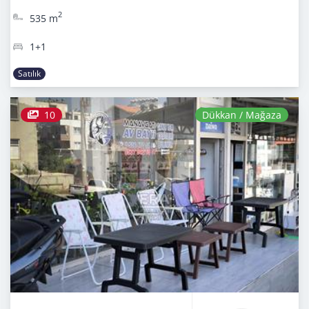
2
535 m
1+1
Satılık
10
Dükkan / Mağaza